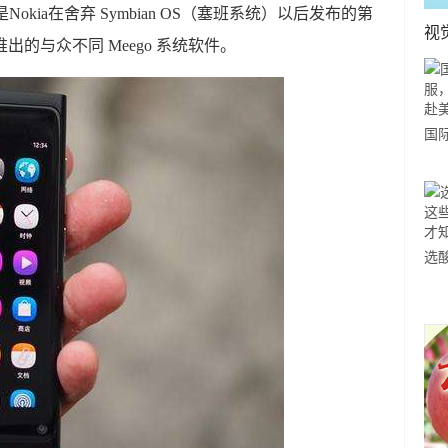
9，是Nokia在舍弃 Symbian OS（塞班系统）以后发布的第
视
合推出的与众不同 Meego 系统软件。
国
力
市
选
小
道