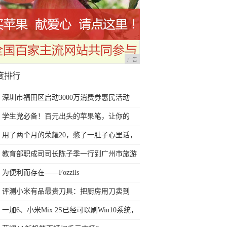
广告
度排行
深圳市福田区启动3000万消费券惠民活动
学生党必备！百元出头的苹果笔，让你的
iPad成为学习神器
用了两个月的荣耀20，憋了一肚子心里话，
今天终于一吐为快
教育部职成司司长陈子季一行到广州市旅游
商务职业学校考察调研
为便利而存在——Fozzils
评测小米有品最贵刀具：把厨房用刀卖到
999元的秘密
一加6、小米Mix 2S已经可以刷Win10系统，