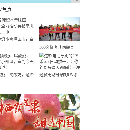
广告
觉焦点
际资本青睐国服，全
推动英格来思赴美上
300名梯客共同攀登
2019国际垂直马拉松超
级精英赛顺德海骏达中
心站欢乐开跑
酸奶、喝酸奶，这些
这款电动牙刷的UV杀
知识，直到今天才知
菌+自动烘干，让你的
！
刷头每天都保持干净