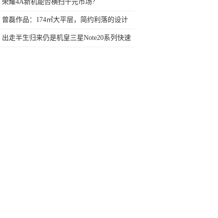
网友：安卓提不动刀了？
荣耀4A新机能否横扫千元市场?
曾磊作品：174㎡大平层，简约利落的设计
美学，让人眼前一亮
出走半生归来仍是机皇三星Note20系列快速
上手