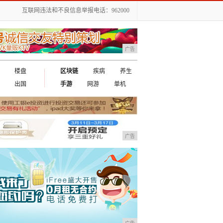
互联网违法和不良信息举报电话：962000
广告
楼盘
区块链
疾病
养生
出国
手游
网游
单机
广告