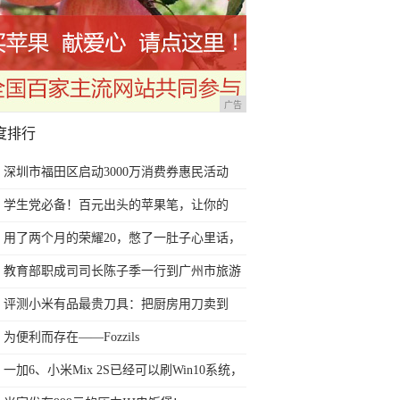
广告
度排行
深圳市福田区启动3000万消费券惠民活动
学生党必备！百元出头的苹果笔，让你的
iPad成为学习神器
用了两个月的荣耀20，憋了一肚子心里话，
今天终于一吐为快
教育部职成司司长陈子季一行到广州市旅游
商务职业学校考察调研
评测小米有品最贵刀具：把厨房用刀卖到
999元的秘密
为便利而存在——Fozzils
一加6、小米Mix 2S已经可以刷Win10系统，