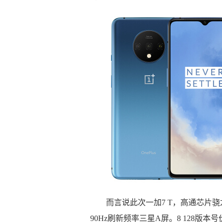
而言说此次一加7 T，高通芯片骁龙
90Hz刷新频率三星A屏。8 128版本