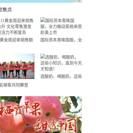
广告
觉焦点
11黄金周迎来销售额
国际资本青睐国服，全
升 文化零售激发消
力推动英格来思赴美上
活力不断复苏
市
选酸奶、喝酸奶，这些
小知识，直到今天才知
0名梯客共同攀登
道！
19国际垂直马拉松超
精英赛顺德海骏达中
站欢乐开跑