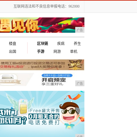
互联网违法和不良信息举报电话：962000
广告
楼盘
区块链
疾病
养生
出国
手游
网游
单机
广告