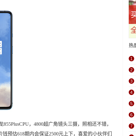
热
1
2
3
4
5
6
855PlusCPU，4800超广角镜头三摄，照相还不错，
7
号价钱预估618期内会保证2500元上下，喜爱的小伙伴们