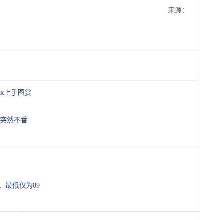
来源：
ax上手图赏
i7突然不香
起、最低仅为89