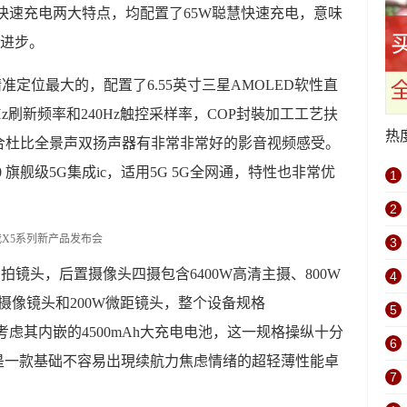
快速充电两大特点，均配置了65W聪慧快速充电，意味
面进步。
上当中精准定位最大的，配置了6.55英寸三星AMOLED软性直
20Hz刷新频率和240Hz触控采样率，COP封裝加工工艺扶
热
合杜比全景声双扬声器有非常非常好的影音视频感受。
1000 旗舰级5G集成ic，适用5G 5G全网通，特性也非常优
1
2
3
W清晰度自拍镜头，后置摄像头四摄包含6400W高清主摄、800W
4
摄像镜头和200W微距镜头，整个设备规格
5
4g，充分考虑其内嵌的4500mAh大充电电池，这一规格操纵十分
6
是一款基础不容易出現续航力焦虑情绪的超轻薄性能卓
7