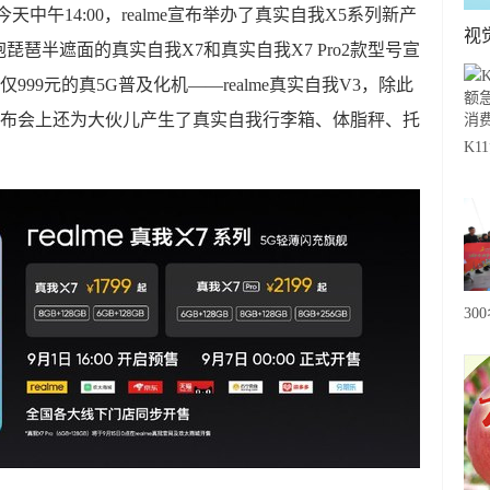
今天中午14:00，realme宣布举办了真实自我X5系列新产
视
琶半遮面的真实自我X7和真实自我X7 Pro2款型号宣
仅999元的真5G普及化机——realme真实自我V3，除此
品发布会上还为大伙儿产生了真实自我行李箱、体脂秤、托
K
急
费
30
20
级
心