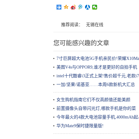
推荐阅读：
无锡在线
您可能感兴趣的文章
7寸巨屏超大电池5G手机亲民价!荣耀X10M
美图V4s与OPPOR9,谁才是更好的自拍手机
intel十代酷睿i3正式上架!售价超千元,老款
一加/坚果/诺基亚……本周6款新机大汇总
女生购机指南它们不仅高颜值还能美颜
前置摄像头自带闪光灯,哪款手机是你的菜
今年最火的4款大电池容量手机,4000mAh
华为Mate9保时捷限量版!