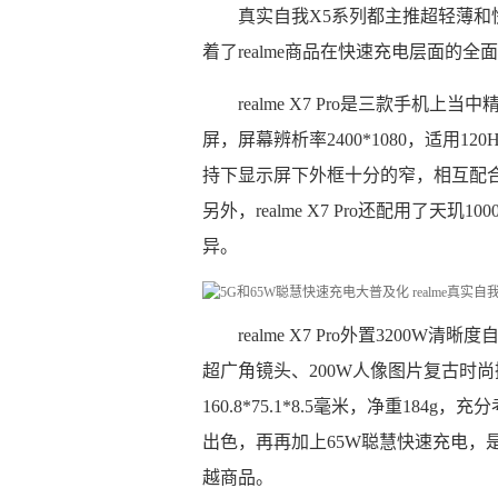
真实自我X5系列都主推超轻薄和
着了realme商品在快速充电层面的全
realme X7 Pro是三款手机
屏，屏幕辨析率2400*1080，适用1
持下显示屏下外框十分的窄，相互配
另外，realme X7 Pro还配用了天玑
异。
realme X7 Pro外置3200
超广角镜头、200W人像图片复古时尚
160.8*75.1*8.5毫米，净重18
出色，再再加上65W聪慧快速充电，
越商品。