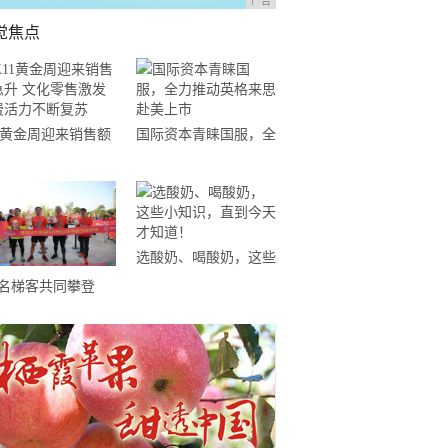
广告
觉焦点
11黄金周迎来销售额
国际资本青睐国服，全
升 文化零售激发消
力推动英格来思赴美上
活力不断复苏
市
选酸奶、喝酸奶，这些
小知识，直到今天才知
0名梯客共同攀登
道！
19国际垂直马拉松超
精英赛顺德海骏达中
站欢乐开跑