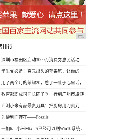
广告
度排行
深圳市福田区启动3000万消费券惠民活动
学生党必备！百元出头的苹果笔，让你的
iPad成为学习神器
用了两个月的荣耀20，憋了一肚子心里话，
今天终于一吐为快
教育部职成司司长陈子季一行到广州市旅游
商务职业学校考察调研
评测小米有品最贵刀具：把厨房用刀卖到
999元的秘密
为便利而存在——Fozzils
一加6、小米Mix 2S已经可以刷Win10系统，