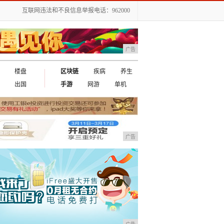
互联网违法和不良信息举报电话：962000
广告
楼盘
区块链
疾病
养生
出国
手游
网游
单机
广告