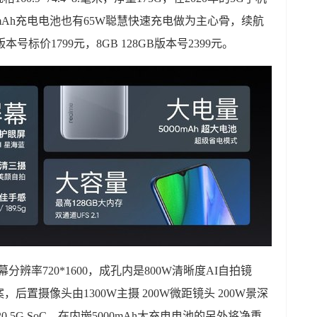
mAh充电电池也有65W聪慧快速充电做为主心骨，续航
本号标价1799元，8GB 128GB版本号2399元。
，屏幕分辨率720*1600，成孔内是800W清晰度AI自拍镜
置摄像头由1300W主摄 200W微距镜头 200W景深
 5G SoC，在内嵌5000mAh大充电电池的另外将净重