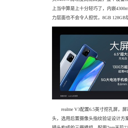
上当中算是上十分轻巧了，内嵌4300
力层面也不会令人担忧，8GB 128GB版
realme V3配置6.5英寸挖孔屏
头，选用后置摄像头指纹验证设计方案，后
镜头构成的三摄摸组，配用7nm天玑720