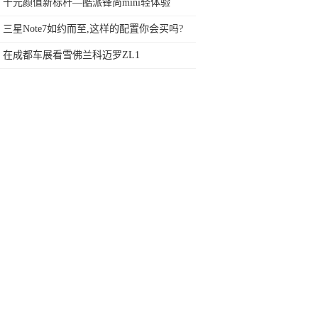
网友：安卓提不动刀了？
千元颜值新标杆—酷派锋尚mini轻体验
三星Note7如约而至,这样的配置你会买吗?
在成都车展看雪佛兰科迈罗ZL1