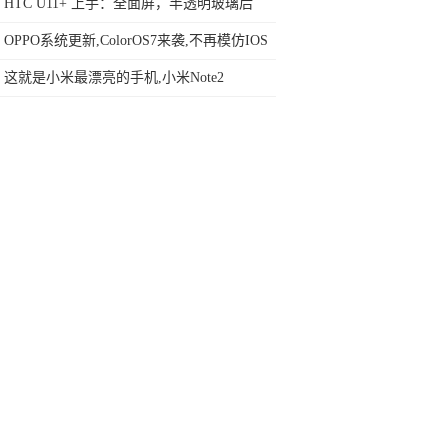
网友：安卓提不动刀了？
HTC U11+ 上手：全面屏，半透明玻璃后
盖，还有一根神线｜首发
OPPO系统更新,ColorOS7来袭,不再模仿IOS
这就是小米最漂亮的手机,小米Note2