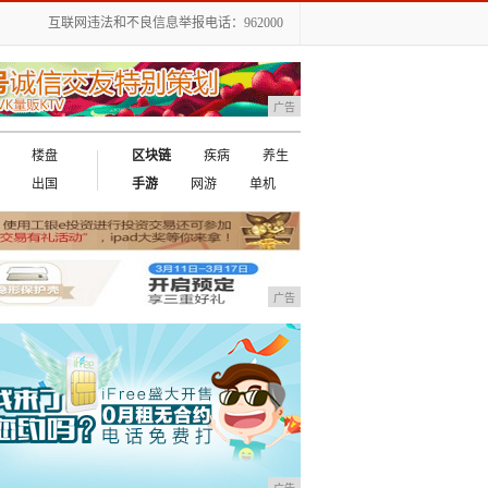
互联网违法和不良信息举报电话：962000
广告
楼盘
区块链
疾病
养生
出国
手游
网游
单机
广告