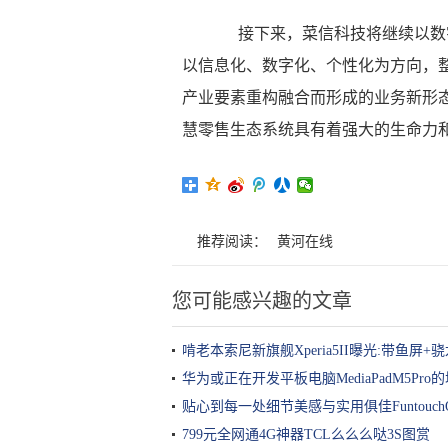
接下来，菜信科技将继续以数字
以信息化、数字化、个性化为方向，
产业要素重构融合而形成的业务新形
慧零售生态系统具有着强大的生命力
推荐阅读：
黄河在线
您可能感兴趣的文章
啃老本索尼新旗舰Xperia5II曝光:带鱼屏+骁
华为或正在开发平板电脑MediaPadM5Pro
贴心到每一处细节美感与实用俱佳Funtouch
799元全网通4G神器TCL么么么哒3S图赏