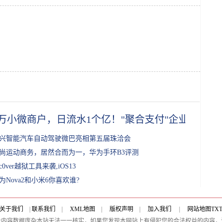
0万小微商户，日流水1个亿！"聚合支付"企业上海
兴智能汽车自动驾驶微巴亮相第五届珠洽会
尚运动商务，居然合而为一，华为手环B3评测
nc0ver越狱工具来袭,iOS13
为Nova2和小米6你喜欢谁?
关于我们
|
联系我们
|
XML地图
|
版权声明
|
加入我们
|
网站地图
TX
及内容数据庞杂本站无法一一核实，如果您发现本网站上有侵犯您的合法权益的内容，