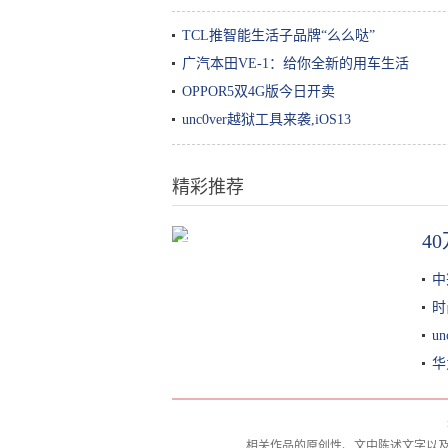
TCL推智能生活子品牌“么么哒”
广汽本田VE-1：给你全新的用车生活
OPPOR5双4G版今日开卖
unc0ver越狱工具来袭,iOS13
精彩推荐
4
国际资本青睐国服，全力推动英格
来思赴美上市
中
时
u
华
相关作品的原创性、文中陈述文字以