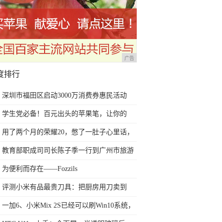
广告
度排行
深圳市福田区启动3000万消费券惠民活动
学生党必备！百元出头的苹果笔，让你的
iPad成为学习神器
用了两个月的荣耀20，憋了一肚子心里话，
今天终于一吐为快
教育部职成司司长陈子季一行到广州市旅游
商务职业学校考察调研
为便利而存在——Fozzils
评测小米有品最贵刀具：把厨房用刀卖到
999元的秘密
一加6、小米Mix 2S已经可以刷Win10系统，