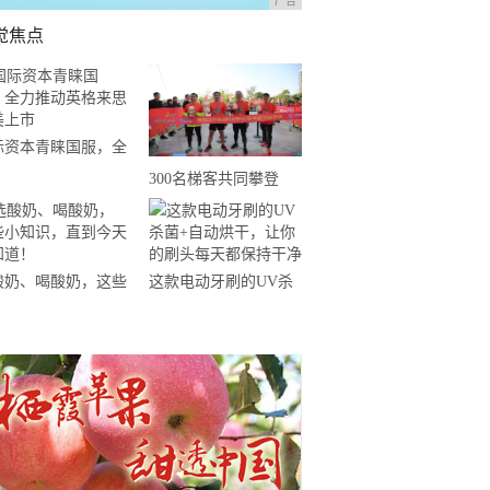
广告
觉焦点
际资本青睐国服，全
推动英格来思赴美上
300名梯客共同攀登
2019国际垂直马拉松超
级精英赛顺德海骏达中
心站欢乐开跑
酸奶、喝酸奶，这些
这款电动牙刷的UV杀
知识，直到今天才知
菌+自动烘干，让你的
！
刷头每天都保持干净