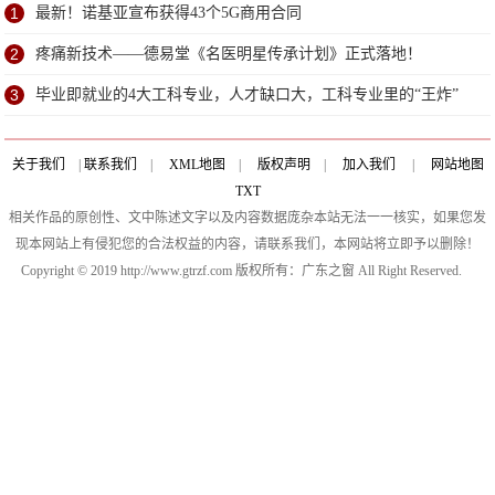
了？
1
最新！诺基亚宣布获得43个5G商用合同
2
疼痛新技术——德易堂《名医明星传承计划》正式落地！
3
毕业即就业的4大工科专业，人才缺口大，工科专业里的“王炸”
关于我们
|
联系我们
|
XML地图
|
版权声明
|
加入我们
|
网站地图
TXT
相关作品的原创性、文中陈述文字以及内容数据庞杂本站无法一一核实，如果您发
现本网站上有侵犯您的合法权益的内容，请联系我们，本网站将立即予以删除！
Copyright © 2019 http://www.gtrzf.com 版权所有：广东之窗 All Right Reserved.