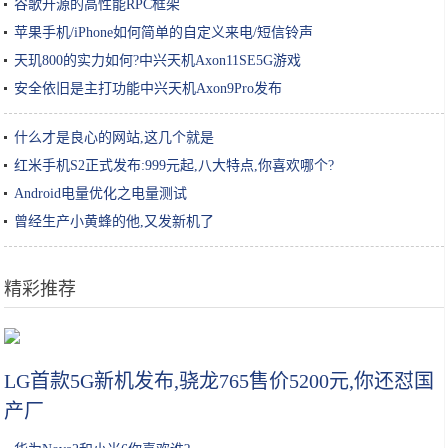
谷歌开源的高性能RPC框架
苹果手机/iPhone如何简单的自定义来电/短信铃声
天玑800的实力如何?中兴天机Axon11SE5G游戏
安全依旧是主打功能中兴天机Axon9Pro发布
什么才是良心的网站,这几个就是
红米手机S2正式发布:999元起,八大特点,你喜欢哪个?
Android电量优化之电量测试
曾经生产小黄蜂的他,又发新机了
精彩推荐
在打游戏上，老师和大学生隔了六十个代沟
LG首款5G新机发布,骁龙765售价5200元,你还怼国
产厂