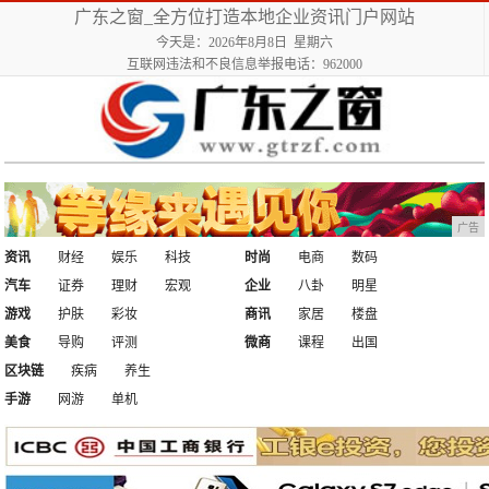
广东之窗_全方位打造本地企业资讯门户网站
今天是：2026年8月8日 星期六
互联网违法和不良信息举报电话：962000
广告
资讯
财经
娱乐
科技
时尚
电商
数码
汽车
证券
理财
宏观
企业
八卦
明星
游戏
护肤
彩妆
商讯
家居
楼盘
美食
导购
评测
微商
课程
出国
区块链
疾病
养生
手游
网游
单机