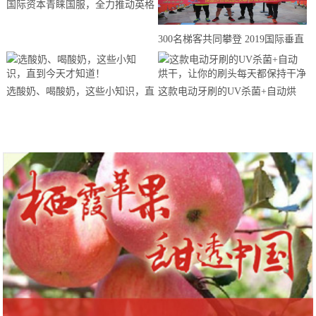
国际资本青睐国服，全力推动英格
来思赴美上市
300名梯客共同攀登 2019国际垂直
马拉松超级精英赛顺德海骏达中心
站欢乐开跑
选酸奶、喝酸奶，这些小知识，直
这款电动牙刷的UV杀菌+自动烘
到今天才知道！
干，让你的刷头每天都保持干净