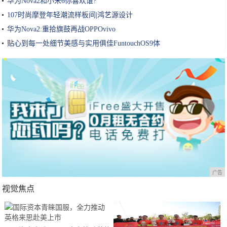
华为Nova2和小米6你喜欢谁?
107时尚摩登年轻潮流样板间|鸿艺源设计
华为Nova2:重拾旗鼓再战OPPOvivo
贴心到每一处细节美感与实用俱佳FuntouchOS9体
广告
视觉焦点