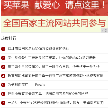
广告
热度排行
1
深圳市福田区启动3000万消费券惠民活动
2
学生党必备！百元出头的苹果笔，让你的iPad成为学习神器
3
用了两个月的荣耀20，憋了一肚子心里话，今天终于一吐为快
4
教育部职成司司长陈子季一行到广州市旅游商务职业学校考察调
研
5
为便利而存在——Fozzils
6
评测小米有品最贵刀具：把厨房用刀卖到999元的秘密
7
一加6、小米Mix 2S已经可以刷Win10系统，网友：安卓提不动刀