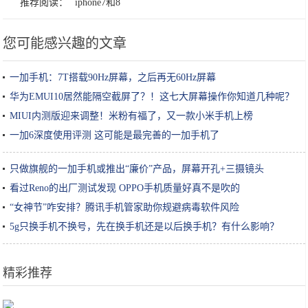
推荐阅读：
iphone7和8
您可能感兴趣的文章
一加手机：7T搭载90Hz屏幕，之后再无60Hz屏幕
华为EMUI10居然能隔空截屏了？！这七大屏幕操作你知道几种呢？
MIUI内测版迎来调整！米粉有福了，又一款小米手机上榜
一加6深度使用评测 这可能是最完善的一加手机了
只做旗舰的一加手机或推出“廉价”产品，屏幕开孔+三摄镜头
看过Reno的出厂测试发现 OPPO手机质量好真不是吹的
“女神节”咋安排？腾讯手机管家助你规避病毒软件风险
5g只换手机不换号，先在换手机还是以后换手机？有什么影响？
精彩推荐
日本姑娘炸“树叶”卖，生意超火爆，来买的顾客排10米长队