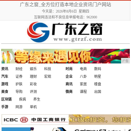
广东之窗_全方位打造本地企业资讯门户网站
今天是：2026年8月6日 星期四
互联网违法和不良信息举报电话：962000
广告
资讯
财经
娱乐
科技
时尚
电商
数码
汽车
证券
理财
宏观
企业
八卦
明星
游戏
护肤
彩妆
商讯
家居
楼盘
美食
导购
评测
微商
课程
出国
区块链
疾病
养生
手游
网游
单机