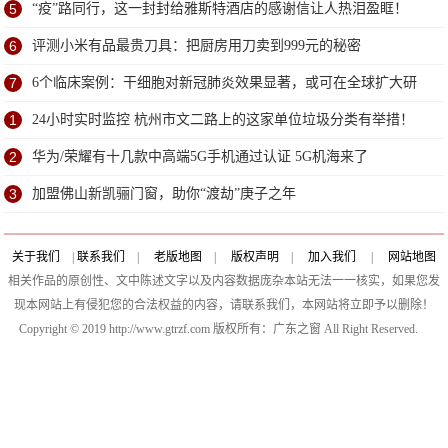
5
“疫”路同行，这一封封给雅斯特酒店的感谢信让人热泪盈眶！
6
评测小米有品最贵刀具：把厨房用刀卖到999元的秘密
7
6个临床案例：干细胞对新冠肺炎效果显著，或可在全球扩大研
究
1
24小时实时监控 杭州市文二路上的这家单位垃圾分类有举措！
2
华为/荣耀有十几款中高端5G手机通过认证 5G机海来了
3
加盟佛山新凯骊门窗，助你“渡劫”庚子之年
关于我们
|
联系我们
|
老版地图
|
版权声明
|
加入我们
|
网站地图
相关作品的原创性、文中陈述文字以及内容数据庞杂本站无法一一核实，如果您发
现本网站上有侵犯您的合法权益的内容，请联系我们，本网站将立即予以删除！
Copyright © 2019 http://www.gtrzf.com 版权所有：广东之窗 All Right Reserved.