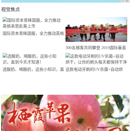
广告
视觉焦点
国际资本青睐国服，全力推动英格
来思赴美上市
300名梯客共同攀登 2019国际垂直
马拉松超级精英赛顺德海骏达中心
站欢乐开跑
选酸奶、喝酸奶，这些小知识，直
这款电动牙刷的UV杀菌+自动烘
到今天才知道！
干，让你的刷头每天都保持干净