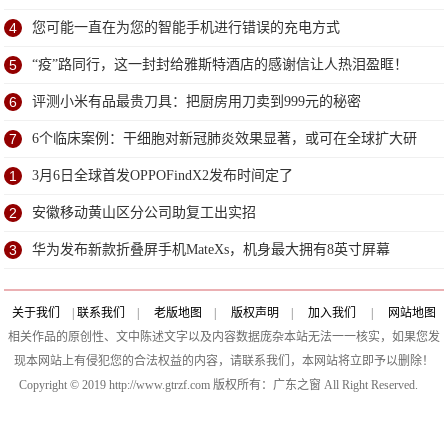
4
您可能一直在为您的智能手机进行错误的充电方式
5
“疫”路同行，这一封封给雅斯特酒店的感谢信让人热泪盈眶！
6
评测小米有品最贵刀具：把厨房用刀卖到999元的秘密
7
6个临床案例：干细胞对新冠肺炎效果显著，或可在全球扩大研
究
1
3月6日全球首发OPPOFindX2发布时间定了
2
安徽移动黄山区分公司助复工出实招
3
华为发布新款折叠屏手机MateXs，机身最大拥有8英寸屏幕
关于我们
|
联系我们
|
老版地图
|
版权声明
|
加入我们
|
网站地图
相关作品的原创性、文中陈述文字以及内容数据庞杂本站无法一一核实，如果您发
现本网站上有侵犯您的合法权益的内容，请联系我们，本网站将立即予以删除！
Copyright © 2019 http://www.gtrzf.com 版权所有：广东之窗 All Right Reserved.