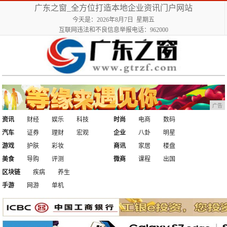
广东之窗_全方位打造本地企业资讯门户网站
今天是：2026年8月7日 星期五
互联网违法和不良信息举报电话：962000
广告
资讯
财经
娱乐
科技
时尚
电商
数码
汽车
证券
理财
宏观
企业
八卦
明星
游戏
护肤
彩妆
商讯
家居
楼盘
美食
导购
评测
微商
课程
出国
区块链
疾病
养生
手游
网游
单机