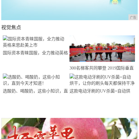
广告
视觉焦点
国际资本青睐国服，全力推动英格
来思赴美上市
300名梯客共同攀登 2019国际垂直
马拉松超级精英赛顺德海骏达中心
站欢乐开跑
选酸奶、喝酸奶，这些小知识，直
这款电动牙刷的UV杀菌+自动烘
到今天才知道！
干，让你的刷头每天都保持干净