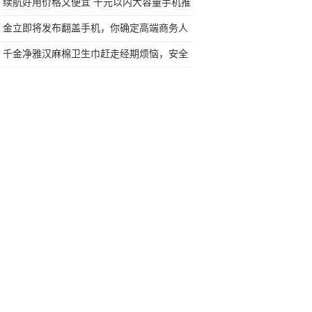
任何苛刻要求的SUV
续航好用价格又便宜 千元以内大容量手机推
荐
金立即将发布翻盖手机，你确定高端商务人
士的情怀仍在？
千金净雅汉麻棉卫生巾赶走经期烦恼，安全
呵护女性健康