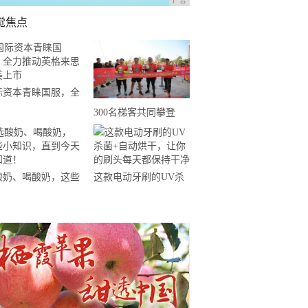
广告
觉焦点
际资本青睐国服，全
推动英格来思赴美上
300名梯客共同攀登
2019国际垂直马拉松超
级精英赛顺德海骏达中
心站欢乐开跑
酸奶、喝酸奶，这些
这款电动牙刷的UV杀
知识，直到今天才知
菌+自动烘干，让你的
！
刷头每天都保持干净