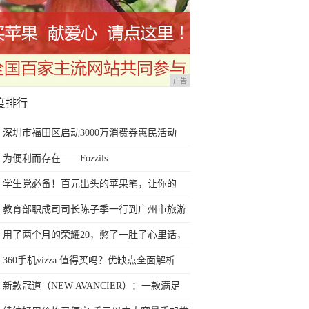
广告
度排行
深圳市福田区启动3000万消费券惠民活动
为便利而存在——Fozzils
学生党必备！百元出头的苹果笔，让你的
iPad成为学习神器
教育部职成司司长陈子季一行到广州市旅游
商务职业学校考察调研
用了两个月的荣耀20，憋了一肚子心里话，
今天终于一吐为快
360手机vizza 值得买吗？优缺点全面解析
新款冠道（NEW AVANCIER）：一款满足