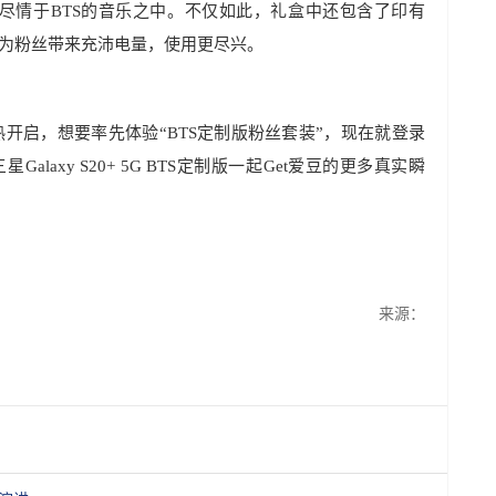
尽情于BTS的音乐之中。不仅如此，礼盒中还包含了印有
，为粉丝带来充沛电量，使用更尽兴。
热开启，想要率先体验“BTS定制版粉丝套装”，现在就登录
laxy S20+ 5G BTS定制版一起Get爱豆的更多真实瞬
来源：