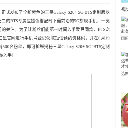
视
发布了全新紫色的三星Galaxy S20+ 5G BTS定制版以
版。独一无二的BTS专属应援色搭配时下最前沿的5G旗舰手机，一亮
们的关注。为了让粉丝们能第一时间入手爱豆同款，BTS宠
星官网进行手机号登记获取短信预约资格码，并在6月19
国
名粉丝，即可抢鲜揭秘三星Galaxy S20+ 5G“BTS定制
力
市
你入手！
选
小
道