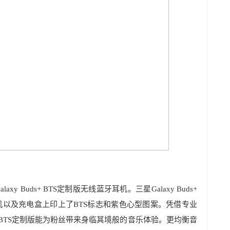
y Buds+ BTS定制版无线蓝牙耳机。三星Galaxy Buds+
机以及充电盒上印上了BTS标志和紫色心型图案。凭借专业
ds+ BTS定制版能为粉丝带来身临其境般的音乐体验。更均衡音