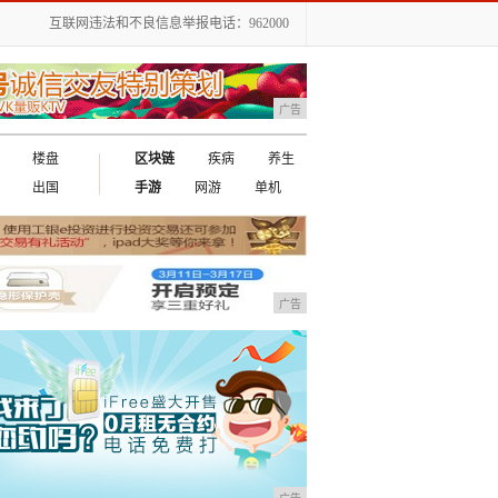
互联网违法和不良信息举报电话：962000
广告
楼盘
区块链
疾病
养生
出国
手游
网游
单机
广告