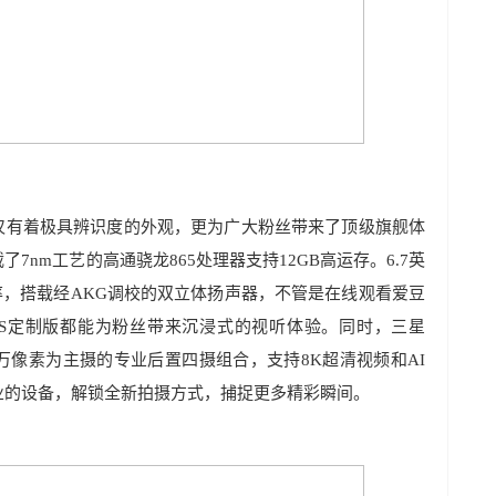
S定制版不仅有着极具辨识度的外观，更为广大粉丝带来了顶级旗舰体
制版搭载了7nm工艺的高通骁龙865处理器支持12GB高运存。6.7英
新率，搭载经AKG调校的双立体扬声器，不管是在线观看爱豆
 5G BTS定制版都能为粉丝带来沉浸式的视听体验。同时，三星
用了6400万像素为主摄的专业后置四摄组合，支持8K超清视频和AI
业的设备，解锁全新拍摄方式，捕捉更多精彩瞬间。