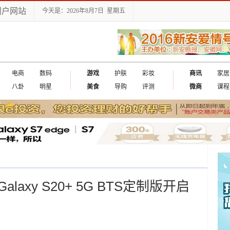
门户网站
今天是：2026年8月7日 星期五
电商
数码
游戏
护肤
彩妆
商讯
家居
八卦
明星
美食
导购
评测
微商
课程
axy S20+ 5G BTS定制版开启