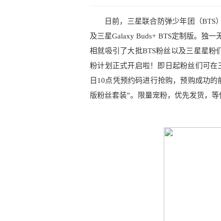
日前，三星联合防弹少年团（BTS）正式
及三星Galaxy Buds+ BTS定制
相就吸引了大批BTS粉丝以及三星星粉
粉计划正式开启啦！即日起粉丝们可在三
日10点凭预约码进行抢购，预购成功的前500
版粉丝套装”。限量宠粉，优先发货，等