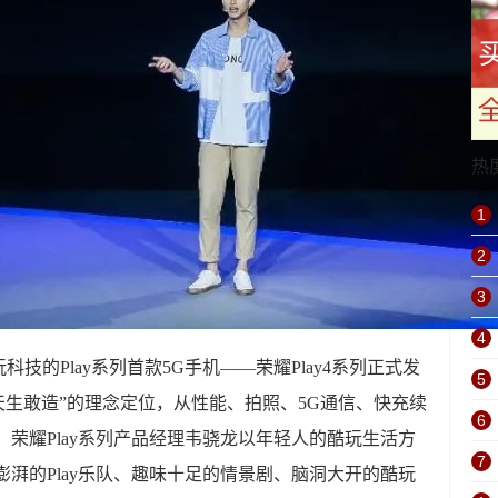
热
1
2
3
4
玩科技的Play系列首款5G手机——荣耀Play4系列正式发
5
家 天生敢造”的理念定位，从性能、拍照、5G通信、快充续
6
，荣耀Play系列产品经理韦骁龙以年轻人的酷玩生活方
7
力澎湃的Play乐队、趣味十足的情景剧、脑洞大开的酷玩