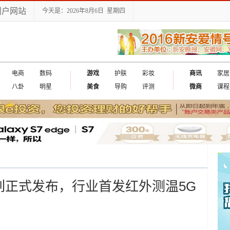
门户网站
今天是：2026年8月6日 星期四
电商
数码
游戏
护肤
彩妆
商讯
家居
八卦
明星
美食
导购
评测
微商
课程
4系列正式发布，行业首发红外测温5G