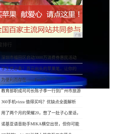
广告
度排行
深圳市福田区启动3000万消费券惠民活动
学生党必备！百元出头的苹果笔，让你的
iPad成为学习神器
为便利而存在——Fozzils
教育部职成司司长陈子季一行到广州市旅游
商务职业学校考察调研
360手机vizza 值得买吗？优缺点全面解析
用了两个月的荣耀20，憋了一肚子心里话，
今天终于一吐为快
诺基亚语音助手MIKA横空出世，但你可能