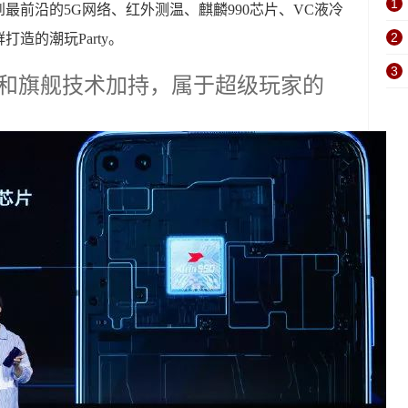
1
最前沿的5G网络、红外测温、麒麟990芯片、VC液冷
2
造的潮玩Party。
3
特创新和旗舰技术加持，属于超级玩家的