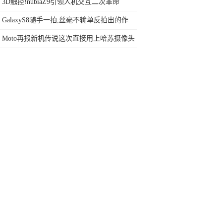
用不上！
3D触控!nubiaZ9引领人机交互二次革命
GalaxyS8随手一拍,丝毫不输单反拍出的作
品!
Moto再报新机传说这次直接用上哈苏摄像头