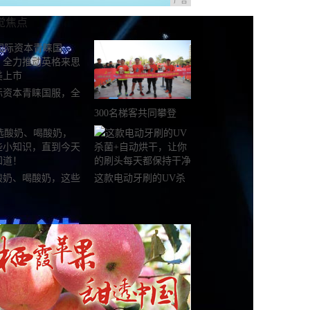
广告
觉焦点
际资本青睐国服，全
推动英格来思赴美上
300名梯客共同攀登
2019国际垂直马拉松超
级精英赛顺德海骏达中
心站欢乐开跑
酸奶、喝酸奶，这些
这款电动牙刷的UV杀
知识，直到今天才知
菌+自动烘干，让你的
！
刷头每天都保持干净