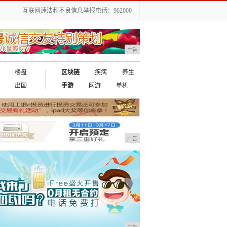
互联网违法和不良信息举报电话：962000
广告
楼盘
区块链
疾病
养生
出国
手游
网游
单机
广告