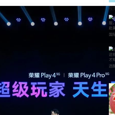
视
国
力
市
选
小
道