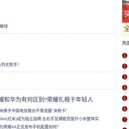
足眼球
热
1
0系列太抢手！
2
3
4
5
耀和华为有何区别?荣耀扎根于年轻人
6
米携手中国电信推出不限流量“米粉卡”
edmi(红米)成为独立品牌,左右手互搏能否提升小米整体实
7
为荣耀4A正式发布手机配置如何?