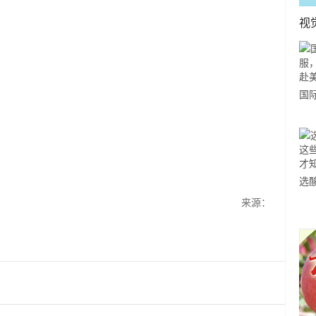
视
国
力
市
选
小
来源：
道