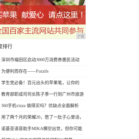
广告
度排行
深圳市福田区启动3000万消费券惠民活动
为便利而存在——Fozzils
学生党必备！百元出头的苹果笔，让你的
iPad成为学习神器
教育部职成司司长陈子季一行到广州市旅游
商务职业学校考察调研
360手机vizza 值得买吗？优缺点全面解析
用了两个月的荣耀20，憋了一肚子心里话，
今天终于一吐为快
诺基亚语音助手MIKA横空出世，但你可能