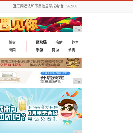
互联网违法和不良信息举报电话：962000
广告
楼盘
区块链
疾病
养生
出国
手游
网游
单机
广告