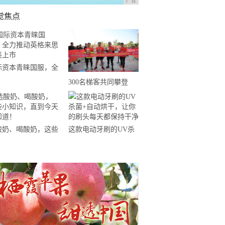
广告
觉焦点
际资本青睐国服，全
推动英格来思赴美上
300名梯客共同攀登
2019国际垂直马拉松超
级精英赛顺德海骏达中
心站欢乐开跑
酸奶、喝酸奶，这些
这款电动牙刷的UV杀
知识，直到今天才知
菌+自动烘干，让你的
！
刷头每天都保持干净