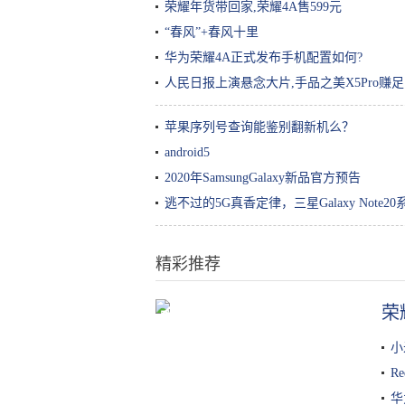
荣耀年货带回家,荣耀4A售599元
“春风”+春风十里
华为荣耀4A正式发布手机配置如何?
人民日报上演悬念大片,手品之美X5Pro赚
苹果序列号查询能鉴别翻新机么？
android5
2020年SamsungGalaxy新品官方预告
逃不过的5G真香定律，三星Galaxy Note2
精彩推荐
荣
腾讯全球数字生态大会城市峰会走
进成都，腾讯与成都大运会达成合
小
作
R
华