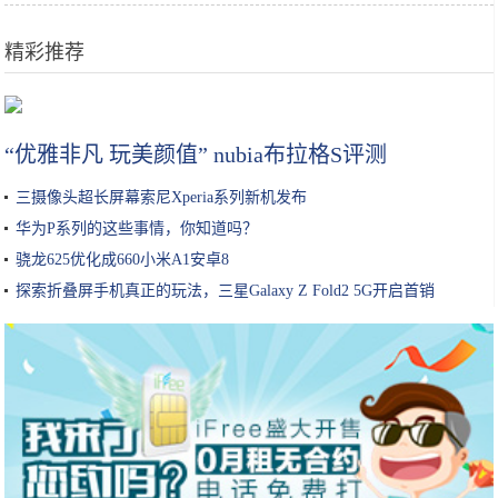
精彩推荐
如何看待劳动课游戏化
“优雅非凡 玩美颜值” nubia布拉格S评测
三摄像头超长屏幕索尼Xperia系列新机发布
华为P系列的这些事情，你知道吗？
骁龙625优化成660小米A1安卓8
探索折叠屏手机真正的玩法，三星Galaxy Z Fold2 5G开启首销