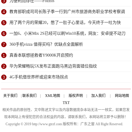
3
为便利而存在——Fozzils
4
教育部职成司司长陈子季一行到广州市旅游商务职业学校考察调
研
5
用了两个月的荣耀20，憋了一肚子心里话，今天终于一吐为快
6
一加6、小米Mix 2S已经可以刷Win10系统，网友：安卓提不动刀
了？
7
360手机vizza 值得买吗？优缺点全面解析
1
真香本联想拯救者Y9000K开启预约
2
华为荣耀畅玩5X发布正面跑马黑边背面错位指纹
3
4G手机借世界杯或迎来市场拐点
关于我们
|
联系我们
|
XML地图
|
版权声明
|
加入我们
|
网站地图
TXT
相关作品的原创性、文中陈述文字以及内容数据庞杂本站无法一一核实，如果您发
现本网站上有侵犯您的合法权益的内容，请联系我们，本网站将立即予以删除！
Copyright © 2019 http://www.gtrzf.com 版权所有：广东之窗 All Right Reserved.