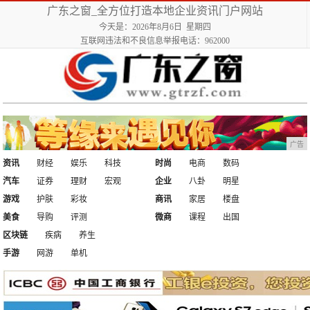
广东之窗_全方位打造本地企业资讯门户网站
今天是：2026年8月6日 星期四
互联网违法和不良信息举报电话：962000
广告
资讯
财经
娱乐
科技
时尚
电商
数码
汽车
证券
理财
宏观
企业
八卦
明星
游戏
护肤
彩妆
商讯
家居
楼盘
美食
导购
评测
微商
课程
出国
区块链
疾病
养生
手游
网游
单机