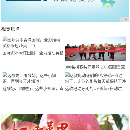
广告
视觉焦点
国际资本青睐国服，全力推动英格
来思赴美上市
300名梯客共同攀登 2019国际垂直
马拉松超级精英赛顺德海骏达中心
站欢乐开跑
选酸奶、喝酸奶，这些小知识，直
这款电动牙刷的UV杀菌+自动烘
到今天才知道！
干，让你的刷头每天都保持干净