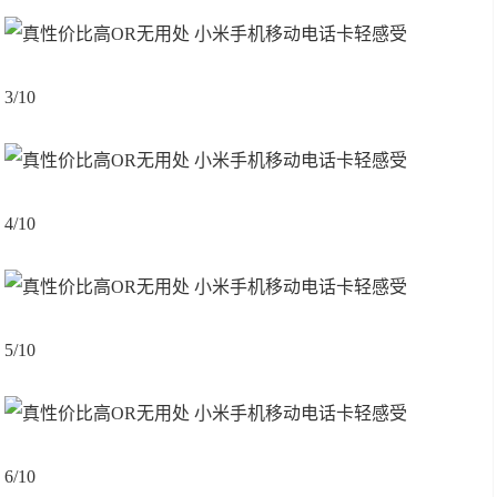
3/10
4/10
5/10
6/10