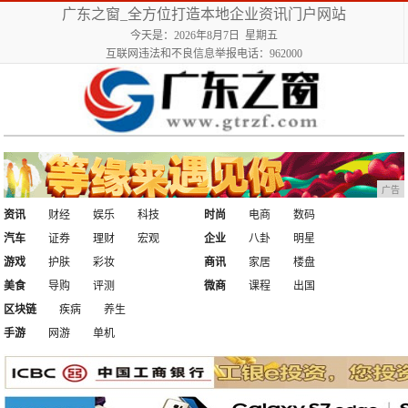
广东之窗_全方位打造本地企业资讯门户网站
今天是：2026年8月7日 星期五
互联网违法和不良信息举报电话：962000
广告
资讯
财经
娱乐
科技
时尚
电商
数码
汽车
证券
理财
宏观
企业
八卦
明星
游戏
护肤
彩妆
商讯
家居
楼盘
美食
导购
评测
微商
课程
出国
区块链
疾病
养生
手游
网游
单机