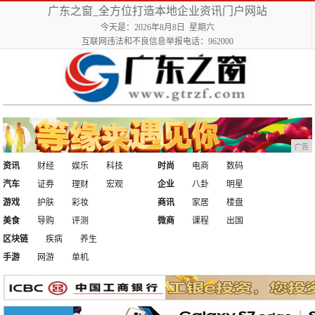
广东之窗_全方位打造本地企业资讯门户网站
今天是：2026年8月8日 星期六
互联网违法和不良信息举报电话：962000
广告
资讯
财经
娱乐
科技
时尚
电商
数码
汽车
证券
理财
宏观
企业
八卦
明星
游戏
护肤
彩妆
商讯
家居
楼盘
美食
导购
评测
微商
课程
出国
区块链
疾病
养生
手游
网游
单机