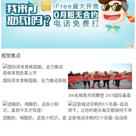
广告
视觉焦点
国际资本青睐国服，全力推动英格
来思赴美上市
300名梯客共同攀登 2019国际垂直
马拉松超级精英赛顺德海骏达中心
站欢乐开跑
选酸奶、喝酸奶，这些小知识，直
这款电动牙刷的UV杀菌+自动烘
到今天才知道！
干，让你的刷头每天都保持干净