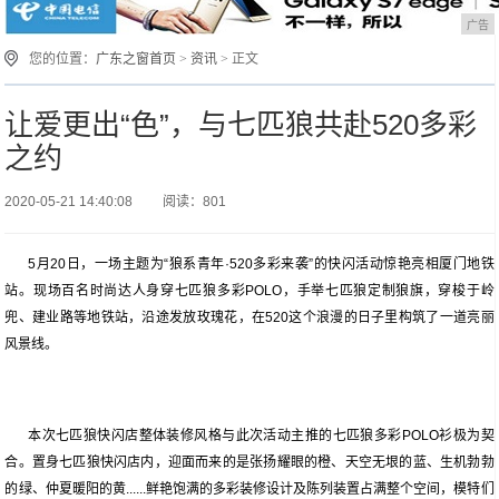
广告
您的位置：
广东之窗首页
>
资讯
> 正文
让爱更出“色”，与七匹狼共赴520多彩
之约
2020-05-21 14:40:08
阅读：801
5月20日，一场主题为“狼系青年·520多彩来袭”的快闪活动惊艳亮相厦门地铁
站。现场百名时尚达人身穿七匹狼多彩POLO，手举七匹狼定制狼旗，穿梭于岭
兜、建业路等地铁站，沿途发放玫瑰花，在520这个浪漫的日子里构筑了一道亮丽
风景线。
本次七匹狼快闪店整体装修风格与此次活动主推的七匹狼多彩POLO衫极为契
合。置身七匹狼快闪店内，迎面而来的是张扬耀眼的橙、天空无垠的蓝、生机勃勃
的绿、仲夏暖阳的黄......鲜艳饱满的多彩装修设计及陈列装置占满整个空间，模特们