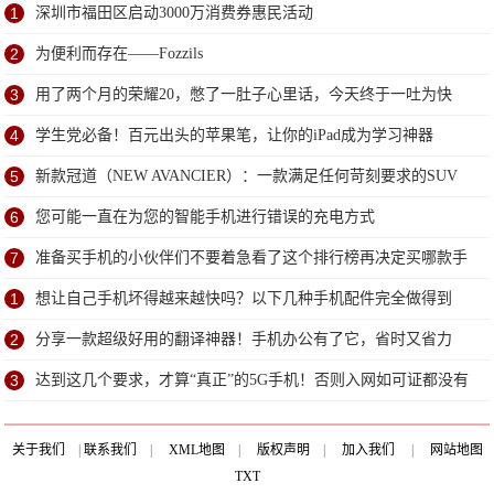
1
深圳市福田区启动3000万消费券惠民活动
2
为便利而存在——Fozzils
3
用了两个月的荣耀20，憋了一肚子心里话，今天终于一吐为快
4
学生党必备！百元出头的苹果笔，让你的iPad成为学习神器
5
新款冠道（NEW AVANCIER）：一款满足任何苛刻要求的SUV
6
您可能一直在为您的智能手机进行错误的充电方式
7
准备买手机的小伙伴们不要着急看了这个排行榜再决定买哪款手
机吧
1
想让自己手机坏得越来越快吗？以下几种手机配件完全做得到
2
分享一款超级好用的翻译神器！手机办公有了它，省时又省力
3
达到这几个要求，才算“真正”的5G手机！否则入网如可证都没有
关于我们
|
联系我们
|
XML地图
|
版权声明
|
加入我们
|
网站地图
TXT