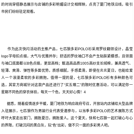
的时尚穿搭静态展示与店铺的多彩明媚设计交相辉映，点亮了厦门地铁沿线，吸引
市民们纷纷驻足观看。
作为此次快闪活动的主推产品，七匹狼多彩POLO衫采用罗纹翻领设计，晶莹
logo字母扣点缀，大气与优雅并存；舒适的罗纹袖口不会产生贴肤紧绷感，且领面
与袖口底面都以B色点缀，更显高档；甄选高品质100S高纱支长绒棉，兼具透气、
轻薄、爽滑、弹性等多面优势，质感细腻，手感柔滑，即使在炎炎夏日，也能给爱
人一个浪漫柔软的多彩拥抱。值得一提的是，七匹狼多彩POLO衫有多种颜色可
选，其官方商城针对这款产品还进行了“买五赠二”的限时优惠活动，可以满足你一
星期不同色的穿衣体验，每天一个色，天天好心情！4
据悉，随着疫情逐步平缓，厦门地铁为响应政府号召，开放站内店铺给大型品牌
入驻展示，七匹狼作为男装行业代表受邀参与，以当季多彩POLO的艺术展陈方式
呼吁大家走出家门，拥抱夏日，拥抱爱人。这个夏天，快和七匹狼一起打破心与心
的界限，打破沉闷的黑白灰，玩“色”出彩，做不只一面的多彩男人吧。