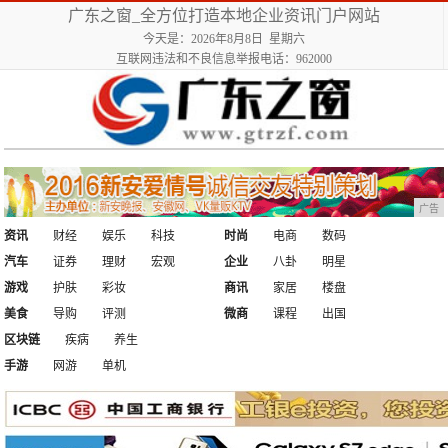
广东之窗_全方位打造本地企业资讯门户网站
今天是：2026年8月8日 星期六
互联网违法和不良信息举报电话：962000
广告
资讯
财经
娱乐
科技
时尚
电商
数码
汽车
证券
理财
宏观
企业
八卦
明星
游戏
护肤
彩妆
商讯
家居
楼盘
美食
导购
评测
微商
课程
出国
区块链
疾病
养生
手游
网游
单机