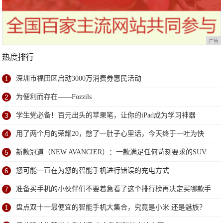
广告
热度排行
1
深圳市福田区启动3000万消费券惠民活动
2
为便利而存在——Fozzils
3
学生党必备！百元出头的苹果笔，让你的iPad成为学习神器
4
用了两个月的荣耀20，憋了一肚子心里话，今天终于一吐为快
5
新款冠道（NEW AVANCIER）：一款满足任何苛刻要求的SUV
6
您可能一直在为您的智能手机进行错误的充电方式
7
准备买手机的小伙伴们不要着急看了这个排行榜再决定买哪款手
机吧
1
盘点双十一最便宜的智能手机大集合，究竟是小米 还是魅族？