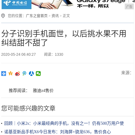
广告
您的位置：
广东之窗首页
>
资讯
> 正文
分子识别手机面世，以后挑水果不用
纠结甜不甜了
2020-05-24 06:40:27
阅读：1330
来源：
推荐阅读：
雅迪z4售价
您可能感兴趣的文章
回顾｜小米2s：小米最经典的手机，没有之一！仍有500万用户使
用？
诺基亚新品手机X6今日发布：刘海屏+骁龙636，售价良心