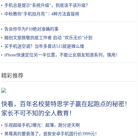
手机总是提示“系统升级”，到底该不该升级？
中秋教你“手机拍月亮”｜4种方法直接用
告诉你华为P10绝对准确的事
融创文旅致敬抗疫工作者 启动 “欢乐无价”计划
买手机送空调？当年多普达515就是辣么壕
iPhone快速定位另一半位置，不能让女朋友知道系列，慎用！
精彩推荐
国际资本青睐国服，全力推动英格来思赴美上市
快看，百年名校斐特思学子赢在起跑点的秘密！
家长不可不知的全人教育！
乐视超级手机2曝光：超薄，跑分逆天啊
黑莓真的要衰落了，首款安卓手机国行价3999元！