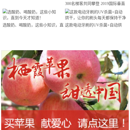
300名梯客共同攀登 2019国际垂直
马拉松超级精英赛顺德海骏达中心
站欢乐开跑
选酸奶、喝酸奶，这些小知识，直
这款电动牙刷的UV杀菌+自动烘
到今天才知道！
干，让你的刷头每天都保持干净