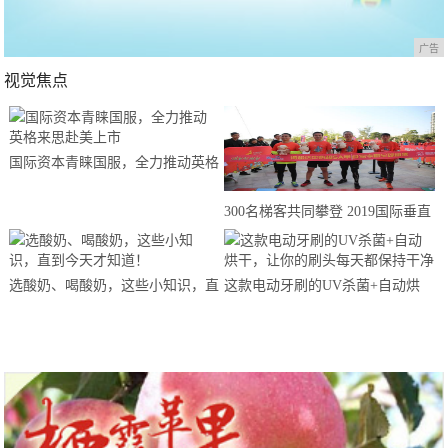
广告
视觉焦点
国际资本青睐国服，全力推动英格
来思赴美上市
300名梯客共同攀登 2019国际垂直
马拉松超级精英赛顺德海骏达中心
站欢乐开跑
选酸奶、喝酸奶，这些小知识，直
这款电动牙刷的UV杀菌+自动烘
到今天才知道！
干，让你的刷头每天都保持干净