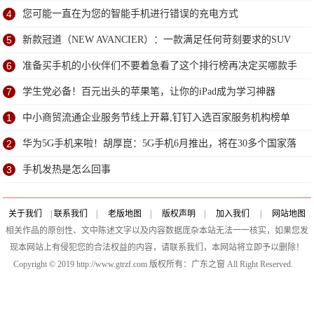
4
您可能一直在为您的智能手机进行错误的充电方式
5
新款冠道（NEW AVANCIER）：一款满足任何苛刻要求的SUV
6
准备买手机的小伙伴们不要着急看了这个排行榜再决定买哪款手
机吧
7
学生党必备！百元出头的苹果笔，让你的iPad成为学习神器
1
中小商贸流通企业服务节线上开幕,钉钉入选百家服务机构榜单
2
华为5G手机来啦！胡厚崑：5G手机6月推出，将在30多个国家落
地5G
3
手机发热是怎么回事
关于我们
|
联系我们
|
老版地图
|
版权声明
|
加入我们
|
网站地图
相关作品的原创性、文中陈述文字以及内容数据庞杂本站无法一一核实，如果您发
现本网站上有侵犯您的合法权益的内容，请联系我们，本网站将立即予以删除！
Copyright © 2019 http://www.gtrzf.com 版权所有：广东之窗 All Right Reserved.