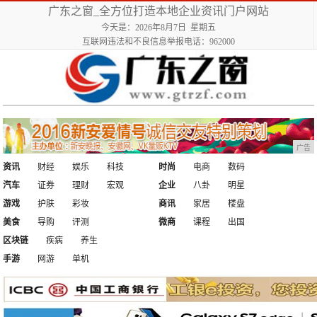
广东之窗_全方位打造本地企业资讯门户网站
今天是：2026年8月7日 星期五
互联网违法和不良信息举报电话：962000
广告
资讯
财经
娱乐
科技
时尚
电商
数码
汽车
证券
理财
宏观
企业
八卦
明星
游戏
护肤
彩妆
商讯
家居
楼盘
美食
导购
评测
微商
课程
出国
区块链
疾病
养生
手游
网游
单机