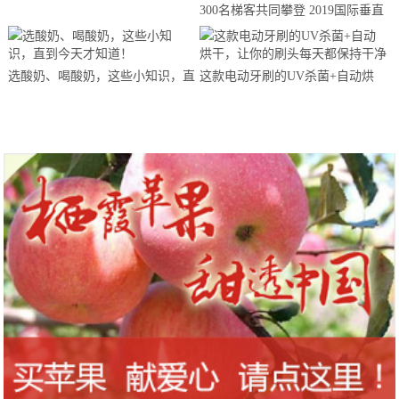
300名梯客共同攀登 2019国际垂直
马拉松超级精英赛顺德海骏达中心
站欢乐开跑
选酸奶、喝酸奶，这些小知识，直
这款电动牙刷的UV杀菌+自动烘
到今天才知道！
干，让你的刷头每天都保持干净