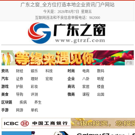
广东之窗_全方位打造本地企业资讯门户网站
今天是：2026年8月7日 星期五
互联网违法和不良信息举报电话：962000
广告
资讯
财经
娱乐
科技
时尚
电商
数码
汽车
证券
理财
宏观
企业
八卦
明星
游戏
护肤
彩妆
商讯
家居
楼盘
美食
导购
评测
微商
课程
出国
区块链
疾病
养生
手游
网游
单机