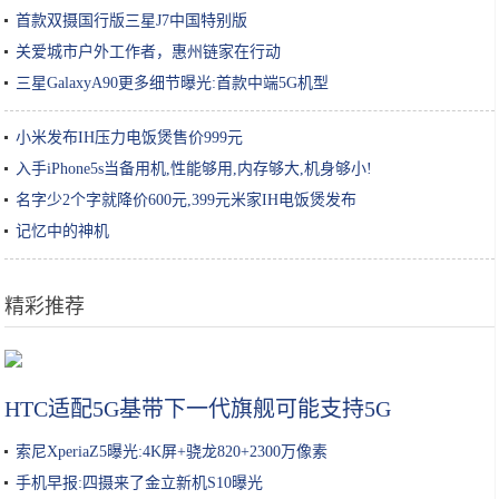
首款双摄国行版三星J7中国特别版
关爱城市户外工作者，惠州链家在行动
三星GalaxyA90更多细节曝光:首款中端5G机型
小米发布IH压力电饭煲售价999元
入手iPhone5s当备用机,性能够用,内存够大,机身够小!
名字少2个字就降价600元,399元米家IH电饭煲发布
记忆中的神机
精彩推荐
不会做饭又想吃各种美食？一个电饭锅就能搞定
HTC适配5G基带下一代旗舰可能支持5G
索尼XperiaZ5曝光:4K屏+骁龙820+2300万像素
手机早报:四摄来了金立新机S10曝光