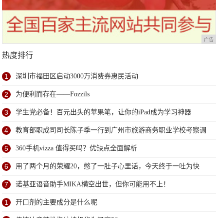
广告
热度排行
1
深圳市福田区启动3000万消费券惠民活动
2
为便利而存在——Fozzils
3
学生党必备！百元出头的苹果笔，让你的iPad成为学习神器
4
教育部职成司司长陈子季一行到广州市旅游商务职业学校考察调
研
5
360手机vizza 值得买吗？优缺点全面解析
6
用了两个月的荣耀20，憋了一肚子心里话，今天终于一吐为快
7
诺基亚语音助手MIKA横空出世，但你可能用不上！
1
开口剂的主要成分是什么呢