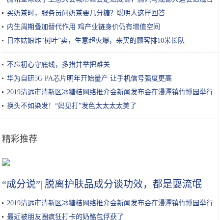
作
买奶茶时，服务员问奶茶要几分糖？聪明人这样回答
内生周期叠加替代作用 鸡产业链身价仍有增值空间
日本姑娘炸“树叶”卖，生意超火爆，来买的顾客排10米长队
不忘初心守底线，多措并举把难关
华为自研5G PA芯片明年开始量产 让手机信号强度更高
2019清远市清新区冰糖桔网络推介会新闻发布会在浸潭镇竹博园举行
换头不如染发！“妈见打”发色太太太太美了
精彩推荐
续航不再是短板，20万上下合资品牌电动车导购
“成分说”| 脱离护肤品成分谈功效，都是耍流氓
2019清远市清新区冰糖桔网络推介会新闻发布会在浸潭镇竹博园举行
最近被朋友圈疯狂打卡的奶酪包俘获了