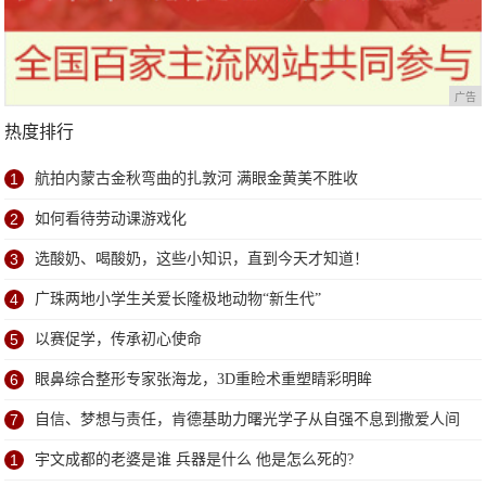
广告
热度排行
1
航拍内蒙古金秋弯曲的扎敦河 满眼金黄美不胜收
2
如何看待劳动课游戏化
3
选酸奶、喝酸奶，这些小知识，直到今天才知道！
4
广珠两地小学生关爱长隆极地动物“新生代”
5
以赛促学，传承初心使命
6
眼鼻综合整形专家张海龙，3D重睑术重塑睛彩明眸
7
自信、梦想与责任，肯德基助力曙光学子从自强不息到撒爱人间
1
宇文成都的老婆是谁 兵器是什么 他是怎么死的?