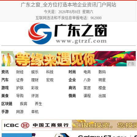
广东之窗_全方位打造本地企业资讯门户网站
今天是：2026年8月8日 星期六
互联网违法和不良信息举报电话：962000
广告
资讯
财经
娱乐
科技
时尚
电商
数码
汽车
证券
理财
宏观
企业
八卦
明星
游戏
护肤
彩妆
商讯
家居
楼盘
美食
导购
评测
微商
课程
出国
区块链
疾病
养生
手游
网游
单机