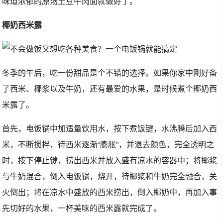
味道浓郁的原汤土豆牛肉面就做好了。
椰奶西米露
冬季的午后，吃一份甜品是个不错的选择。如果你家中刚好备
了西米、椰浆以及牛奶，还有最爱的水果，是时候煮个椰奶西
米露了。
首先，电饭锅中加适量饮用水，按下煮饭键，水沸腾后加入西
米，不断搅拌，待西米逐渐“膨胀”，并退去颜色，完全透明之
时，按下停止键，捞出西米并放入盛有凉水的容器中；将椰浆
与牛奶混合，倒入电饭锅，烧开，待椰浆和牛奶完全融合，关
火倒出；将在凉水中盛放的西米捞出，倒入椰奶中，再加入事
先切好的水果，一杯美味的西米露就完成了。