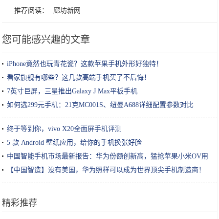
推荐阅读：
廊坊新网
您可能感兴趣的文章
iPhone竟然也玩青花瓷？这款苹果手机外形好独特！
看家旗舰有哪些？这几款高端手机买了不后悔！
7英寸巨屏，三星推出Galaxy J Max平板手机
如何选299元手机：21克MC001S、纽曼A688详细配置参数对比
终于等到你，vivo X20全面屏手机评测
5 款 Android 壁纸应用，给你的手机换张好脸
中国智能手机市场最新报告：华为份额创新高，猛抢苹果小米OV用
户
【中国智造】没有美国，华为照样可以成为世界顶尖手机制造商！
精彩推荐