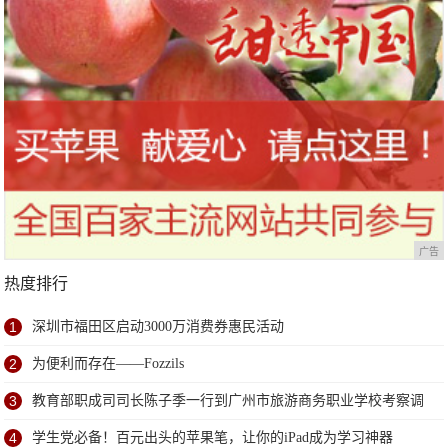
广告
热度排行
1
深圳市福田区启动3000万消费券惠民活动
2
为便利而存在——Fozzils
3
教育部职成司司长陈子季一行到广州市旅游商务职业学校考察调
研
4
学生党必备！百元出头的苹果笔，让你的iPad成为学习神器