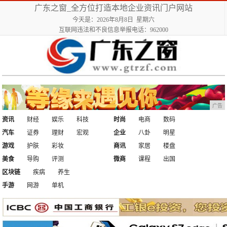
广东之窗_全方位打造本地企业资讯门户网站
今天是：2026年8月8日 星期六
互联网违法和不良信息举报电话：962000
广告
资讯
财经
娱乐
科技
时尚
电商
数码
汽车
证券
理财
宏观
企业
八卦
明星
游戏
护肤
彩妆
商讯
家居
楼盘
美食
导购
评测
微商
课程
出国
区块链
疾病
养生
手游
网游
单机