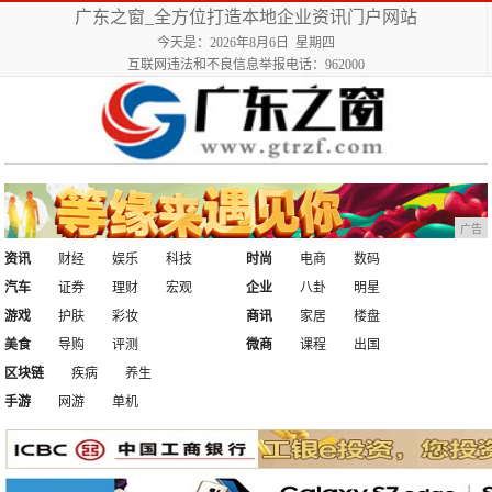
广东之窗_全方位打造本地企业资讯门户网站
今天是：2026年8月6日 星期四
互联网违法和不良信息举报电话：962000
广告
资讯
财经
娱乐
科技
时尚
电商
数码
汽车
证券
理财
宏观
企业
八卦
明星
游戏
护肤
彩妆
商讯
家居
楼盘
美食
导购
评测
微商
课程
出国
区块链
疾病
养生
手游
网游
单机