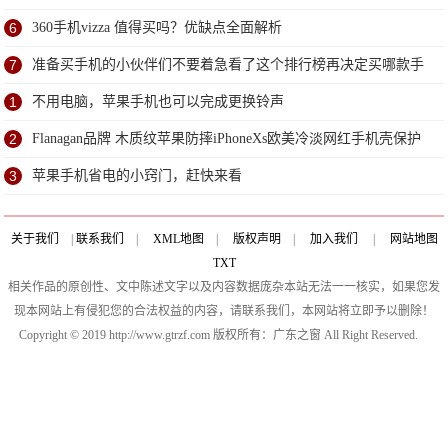
6
360手机vizza 值得买吗？优缺点全面解析
7
准备买手机的小伙伴们不要着急看了这个排行榜再决定买哪款手
机吧
1
不用电脑，苹果手机也可以完成更换铃声
2
Flanagan品牌 木质纹苹果防摔iPhoneXs欧美冷淡网红手机壳保护
套
3
苹果手机省电的小窍门，赶快来看
关于我们
|
联系我们
|
XML地图
|
版权声明
|
加入我们
|
网站地图
TXT
相关作品的原创性、文中陈述文字以及内容数据庞杂本站无法一一核实，如果您发
现本网站上有侵犯您的合法权益的内容，请联系我们，本网站将立即予以删除！
Copyright © 2019 http://www.gtrzf.com 版权所有：广东之窗 All Right Reserved.