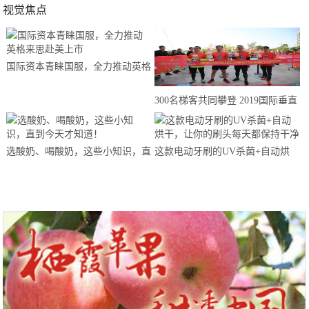
视觉焦点
国际资本青睐国服，全力推动英格
来思赴美上市
300名梯客共同攀登 2019国际垂直
马拉松超级精英赛顺德海骏达中心
站欢乐开跑
选酸奶、喝酸奶，这些小知识，直
这款电动牙刷的UV杀菌+自动烘
到今天才知道！
干，让你的刷头每天都保持干净