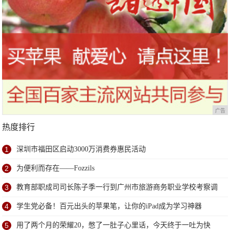
广告
热度排行
1
深圳市福田区启动3000万消费券惠民活动
2
为便利而存在——Fozzils
3
教育部职成司司长陈子季一行到广州市旅游商务职业学校考察调
研
4
学生党必备！百元出头的苹果笔，让你的iPad成为学习神器
5
用了两个月的荣耀20，憋了一肚子心里话，今天终于一吐为快