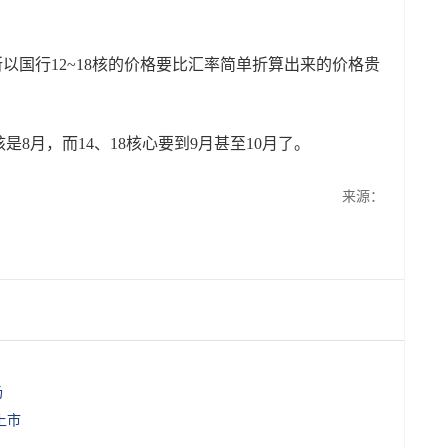
。
9元，所以国行12~18核的价格要比汇率简单折算出来的价格贵
是8月，而14、18核心要到9月甚至10月了。
来源：
场
上市