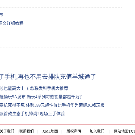
布
T图文详细教程
了手机,再也不用去排队充值羊城通了
芯也能高大上 五款联发科手机大推荐
耀畅玩5A发布 畅玩4系列每款销量都超千万？
寨机死得不冤 体验599元超性价比手机华为荣耀3C畅玩版
派首款生态手机锋尚2现场上手体验
关于我们
|
联系我们
|
XML地图
|
版权声明
|
加入我们
|
网站地图
TX