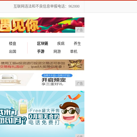
互联网违法和不良信息举报电话：962000
广告
楼盘
区块链
疾病
养生
出国
手游
网游
单机
广告