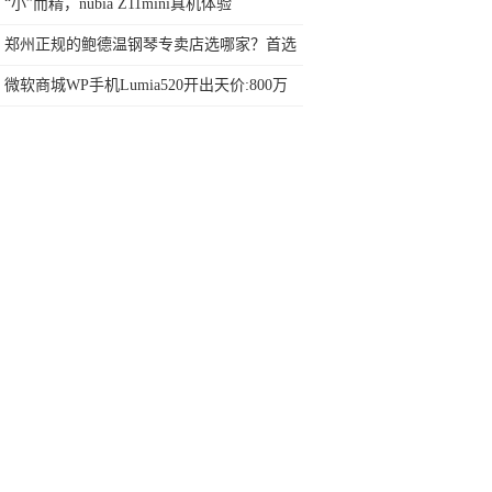
行榜再决定买哪款手机吧
“小”而精，nubia Z11mini真机体验
郑州正规的鲍德温钢琴专卖店选哪家？首选
星艺琴行
微软商城WP手机Lumia520开出天价:800万
美元