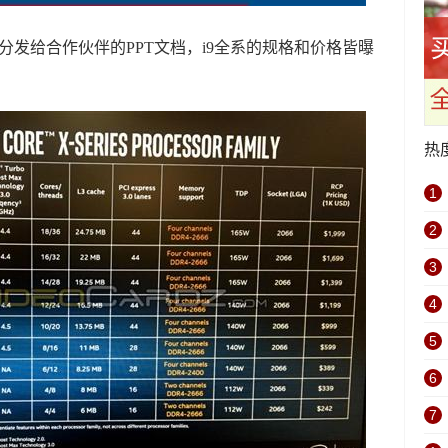
Intel分发给合作伙伴的PPT文档，i9全系的规格和价格皆曝
热
1
2
3
4
5
6
7