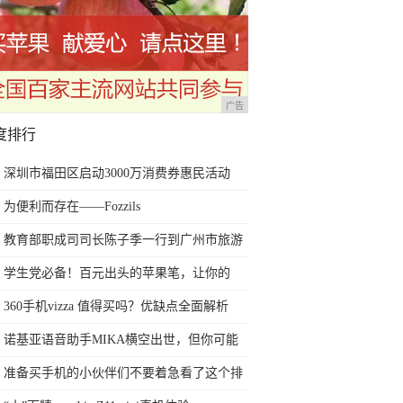
广告
度排行
深圳市福田区启动3000万消费券惠民活动
为便利而存在——Fozzils
教育部职成司司长陈子季一行到广州市旅游
商务职业学校考察调研
学生党必备！百元出头的苹果笔，让你的
iPad成为学习神器
360手机vizza 值得买吗？优缺点全面解析
诺基亚语音助手MIKA横空出世，但你可能
用不上！
准备买手机的小伙伴们不要着急看了这个排