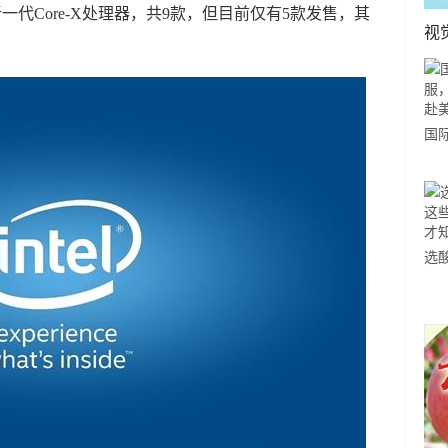
新一代Core-X处理器，共9款，但目前仅有5款发售，其
视
国
力
市
选
小
道