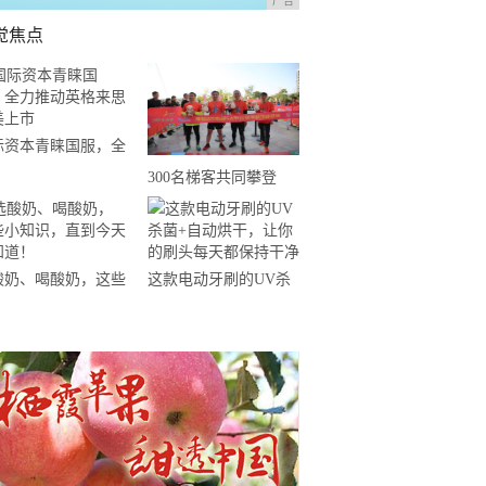
广告
觉焦点
际资本青睐国服，全
推动英格来思赴美上
300名梯客共同攀登
2019国际垂直马拉松超
级精英赛顺德海骏达中
心站欢乐开跑
酸奶、喝酸奶，这些
这款电动牙刷的UV杀
知识，直到今天才知
菌+自动烘干，让你的
！
刷头每天都保持干净