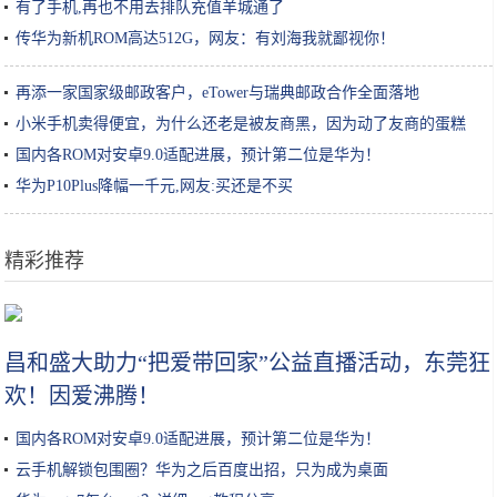
有了手机,再也不用去排队充值羊城通了
传华为新机ROM高达512G，网友：有刘海我就鄙视你！
再添一家国家级邮政客户，eTower与瑞典邮政合作全面落地
小米手机卖得便宜，为什么还老是被友商黑，因为动了友商的蛋糕
国内各ROM对安卓9.0适配进展，预计第二位是华为！
华为P10Plus降幅一千元,网友:买还是不买
精彩推荐
鸡蛋别再炒着吃，这个做法吃起来没够，招待客人个个说好
昌和盛大助力“把爱带回家”公益直播活动，东莞狂
欢！因爱沸腾！
国内各ROM对安卓9.0适配进展，预计第二位是华为！
云手机解锁包围圈？华为之后百度出招，只为成为桌面