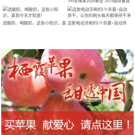
300名梯客共同攀登 2019国际垂直
马拉松超级精英赛顺德海骏达中心
站欢乐开跑
选酸奶、喝酸奶，这些小知识，直
这款电动牙刷的UV杀菌+自动烘
到今天才知道！
干，让你的刷头每天都保持干净