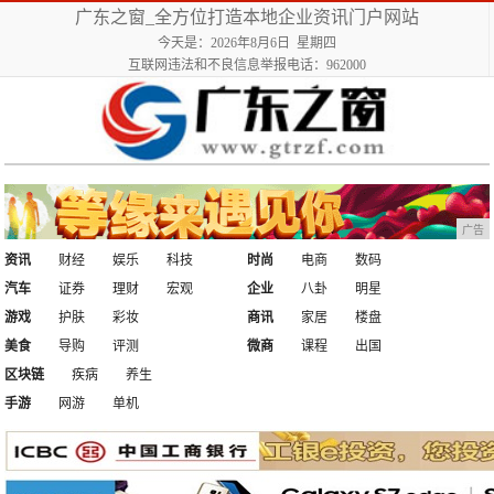
广东之窗_全方位打造本地企业资讯门户网站
今天是：2026年8月6日 星期四
互联网违法和不良信息举报电话：962000
广告
资讯
财经
娱乐
科技
时尚
电商
数码
汽车
证券
理财
宏观
企业
八卦
明星
游戏
护肤
彩妆
商讯
家居
楼盘
美食
导购
评测
微商
课程
出国
区块链
疾病
养生
手游
网游
单机