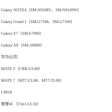
Galaxy NOTE4（SM-N9108V、SM-N9109W）
Galaxy Grand 2（SM-G7108、SM-G7109）
Galaxy E7（SM-E7009）
Galaxy A8（SM-A8000）
华为公司：
MATE S（CRR-UL00）
MATE 7（MT7-CL00、MT7-TL00）
C8818
荣誉4C（Che1-CL10）