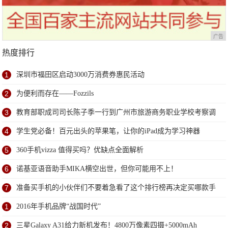
广告
热度排行
1
深圳市福田区启动3000万消费券惠民活动
2
为便利而存在——Fozzils
3
教育部职成司司长陈子季一行到广州市旅游商务职业学校考察调
研
4
学生党必备！百元出头的苹果笔，让你的iPad成为学习神器
5
360手机vizza 值得买吗？优缺点全面解析
6
诺基亚语音助手MIKA横空出世，但你可能用不上！
7
准备买手机的小伙伴们不要着急看了这个排行榜再决定买哪款手
机吧
1
2016年手机品牌“战国时代”
2
三星Galaxy A31给力新机发布！4800万像素四摄+5000mAh