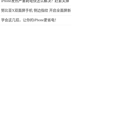
任何苛刻要求的SUV
iPhone发热严重耗电快怎么解决？赶紧关掉
这些功能，网友评论亮了
努比亚X双面屏手机 侧边指纹 开启全面屏新
玩法 3299起
学会这几招，让你的iPhone更省电！