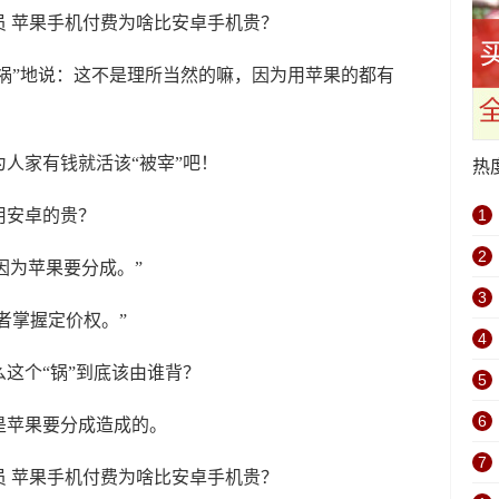
乐祸”地说：这不是理所当然的嘛，因为用苹果的都有
人家有钱就活该“被宰”吧！
热
用安卓的贵？
1
2
因为苹果要分成。”
3
发者掌握定价权。”
4
这个“锅”到底该由谁背？
5
6
是苹果要分成造成的。
7