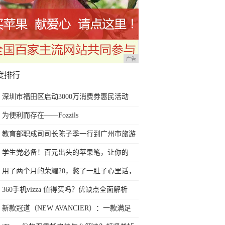
广告
度排行
深圳市福田区启动3000万消费券惠民活动
为便利而存在——Fozzils
教育部职成司司长陈子季一行到广州市旅游
商务职业学校考察调研
学生党必备！百元出头的苹果笔，让你的
iPad成为学习神器
用了两个月的荣耀20，憋了一肚子心里话，
今天终于一吐为快
360手机vizza 值得买吗？优缺点全面解析
新款冠道（NEW AVANCIER）：一款满足