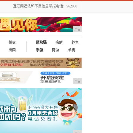
互联网违法和不良信息举报电话：962000
广告
楼盘
区块链
疾病
养生
出国
手游
网游
单机
广告