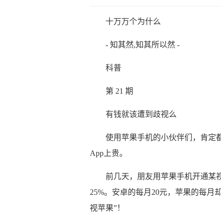
十万万个为什么
- 知其然,知其所以然 -
科普
第 21 期
有钱就该遭到歧视么
使用苹果手机的小伙伴们，肯定都
App上贵。
前几天，朋友用苹果手机开通某视
25%。安卓的每月20元，苹果的每月
视苹果”！