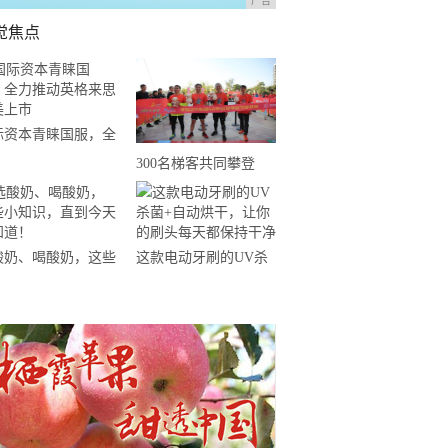
广告
觉焦点
际资本青睐国服，全
推动英格来思赴美上
300名梯客共同攀登
2019国际垂直马拉松超
级精英赛顺德海骏达中
心站欢乐开跑
酸奶、喝酸奶，这些
这款电动牙刷的UV杀
知识，直到今天才知
菌+自动烘干，让你的
！
刷头每天都保持干净