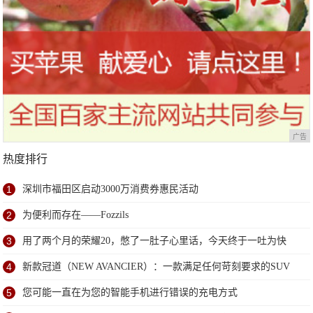
广告
热度排行
1
深圳市福田区启动3000万消费券惠民活动
2
为便利而存在——Fozzils
3
用了两个月的荣耀20，憋了一肚子心里话，今天终于一吐为快
4
新款冠道（NEW AVANCIER）：一款满足任何苛刻要求的SUV
5
您可能一直在为您的智能手机进行错误的充电方式