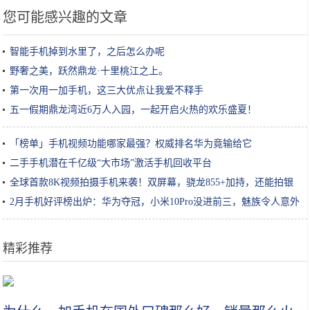
您可能感兴趣的文章
智能手机掉到水里了，之后怎么办呢
野奢之美，跃然鼎龙·十里桃江之上。
第一次用一加手机，这三大优点让我爱不释手
五一假期鼎龙湾近6万人入园，一起开启火热的欢乐盛夏！
「榜单」手机视频功能哪家最强？权威排名华为竟输给它
二手手机潜在千亿级“大市场”激活手机回收平台
全球首款8K视频拍摄手机来袭！双屏幕，骁龙855+加持，还能拍银
河
2月手机好评榜出炉：华为夺冠，小米10Pro没进前三，魅族令人意外
精彩推荐
秋天护肤攻略，这些必备水乳就差你没有了！唤醒肌肤活力只需4步