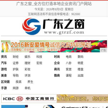
广东之窗_全方位打造本地企业资讯门户网站
今天是：2026年8月9日 星期日
互联网违法和不良信息举报电话：962000
广告
资讯
财经
娱乐
科技
时尚
电商
数码
汽车
证券
理财
宏观
企业
八卦
明星
游戏
护肤
彩妆
商讯
家居
楼盘
美食
导购
评测
微商
课程
出国
区块链
疾病
养生
手游
网游
单机