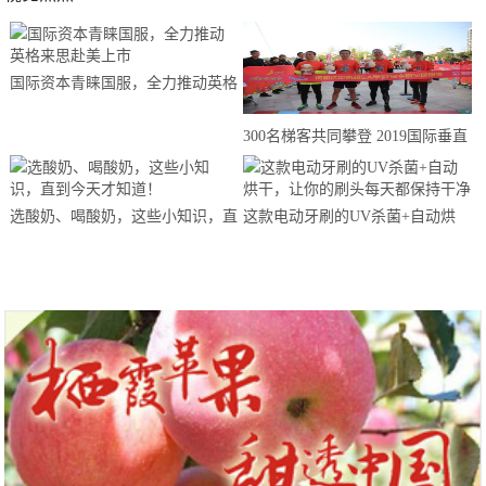
国际资本青睐国服，全力推动英格
来思赴美上市
300名梯客共同攀登 2019国际垂直
马拉松超级精英赛顺德海骏达中心
站欢乐开跑
选酸奶、喝酸奶，这些小知识，直
这款电动牙刷的UV杀菌+自动烘
到今天才知道！
干，让你的刷头每天都保持干净