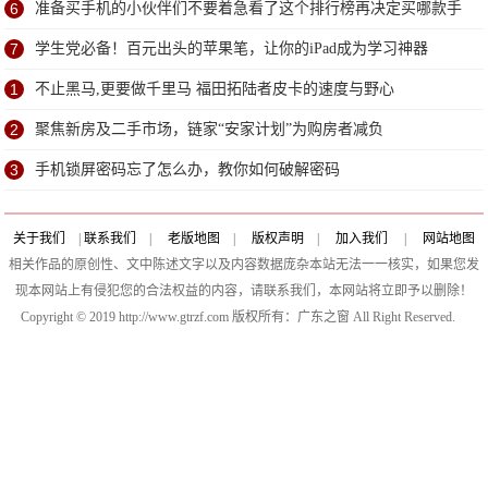
6
准备买手机的小伙伴们不要着急看了这个排行榜再决定买哪款手
机吧
7
学生党必备！百元出头的苹果笔，让你的iPad成为学习神器
1
不止黑马,更要做千里马 福田拓陆者皮卡的速度与野心
2
聚焦新房及二手市场，链家“安家计划”为购房者减负
3
手机锁屏密码忘了怎么办，教你如何破解密码
关于我们
|
联系我们
|
老版地图
|
版权声明
|
加入我们
|
网站地图
相关作品的原创性、文中陈述文字以及内容数据庞杂本站无法一一核实，如果您发
现本网站上有侵犯您的合法权益的内容，请联系我们，本网站将立即予以删除！
Copyright © 2019 http://www.gtrzf.com 版权所有：广东之窗 All Right Reserved.