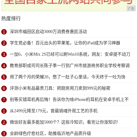
广告
热度排行
1
深圳市福田区启动3000万消费券惠民活动
2
学生党必备！百元出头的苹果笔，让你的iPad成为学习神器
3
一加6、小米Mix 2S已经可以刷Win10系统，网友：安卓提不动刀
了？
4
教育部职成司司长陈子季一行到广州市旅游商务职业学校考察调
研
5
用了两个月的荣耀20，憋了一肚子心里话，今天终于一吐为快
6
评测小米有品最贵刀具：把厨房用刀卖到999元的秘密
7
别等买错耳机再后悔！告诉你为啥iPhone的耳机在安卓手机上不
能用
1
从2499元降至179元，曾最销魂外观工艺的手机
2
微信好友最多能加5000个？这些冷知识，看完让你涨知识!
3
全龄绿色疗愈社区，助推临沂地产品质升级