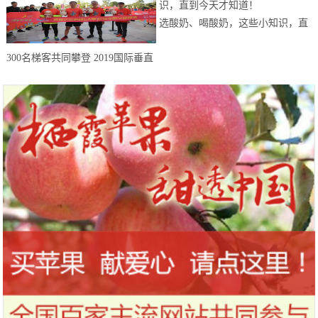
选酸奶、喝酸奶，这些小知识，直
到今天才知道！
300名梯客共同攀登 2019国际垂直
马拉松超级精英赛顺德海骏达中心
站欢乐开跑