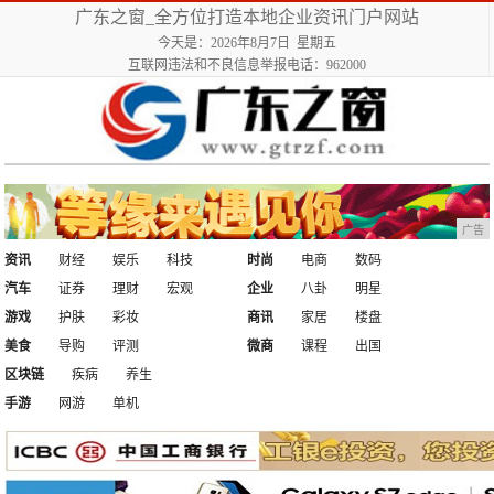
广东之窗_全方位打造本地企业资讯门户网站
今天是：2026年8月7日 星期五
互联网违法和不良信息举报电话：962000
广告
资讯
财经
娱乐
科技
时尚
电商
数码
汽车
证券
理财
宏观
企业
八卦
明星
游戏
护肤
彩妆
商讯
家居
楼盘
美食
导购
评测
微商
课程
出国
区块链
疾病
养生
手游
网游
单机