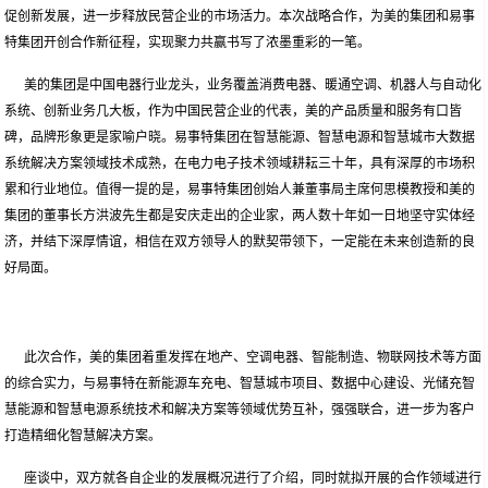
促创新发展，进一步释放民营企业的市场活力。本次战略合作，为美的集团和易事
特集团开创合作新征程，实现聚力共赢书写了浓墨重彩的一笔。
美的集团是中国电器行业龙头，业务覆盖消费电器、暖通空调、机器人与自动化
系统、创新业务几大板，作为中国民营企业的代表，美的产品质量和服务有口皆
碑，品牌形象更是家喻户晓。易事特集团在智慧能源、智慧电源和智慧城市大数据
系统解决方案领域技术成熟，在电力电子技术领域耕耘三十年，具有深厚的市场积
累和行业地位。值得一提的是，易事特集团创始人兼董事局主席何思模教授和美的
集团的董事长方洪波先生都是安庆走出的企业家，两人数十年如一日地坚守实体经
济，并结下深厚情谊，相信在双方领导人的默契带领下，一定能在未来创造新的良
好局面。
此次合作，美的集团着重发挥在地产、空调电器、智能制造、物联网技术等方面
的综合实力，与易事特在新能源车充电、智慧城市项目、数据中心建设、光储充智
慧能源和智慧电源系统技术和解决方案等领域优势互补，强强联合，进一步为客户
打造精细化智慧解决方案。
座谈中，双方就各自企业的发展概况进行了介绍，同时就拟开展的合作领域进行