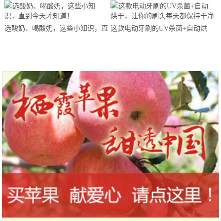
马拉松超级精英赛顺德海骏达中心
站欢乐开跑
选酸奶、喝酸奶，这些小知识，直
这款电动牙刷的UV杀菌+自动烘
到今天才知道！
干，让你的刷头每天都保持干净