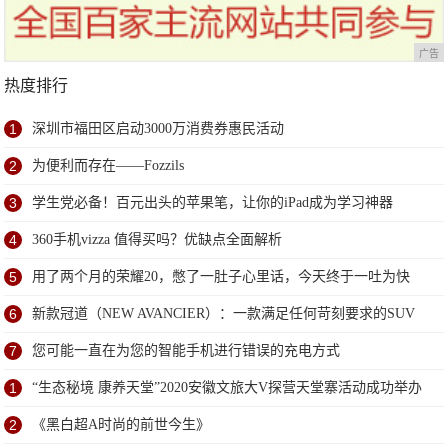
广告
热度排行
1
深圳市福田区启动3000万消费券惠民活动
2
为便利而存在——Fozzils
3
学生党必备！百元出头的苹果笔，让你的iPad成为学习神器
4
360手机vizza 值得买吗？优缺点全面解析
5
用了两个月的荣耀20，憋了一肚子心里话，今天终于一吐为快
6
新款冠道（NEW AVANCIER）：一款满足任何苛刻要求的SUV
7
您可能一直在为您的智能手机进行错误的充电方式
1
“生态秘境 康养天堂”2020安徽文旅大V探营天堂寨活动成功举办
2
《黑白超A时尚的前世今生》