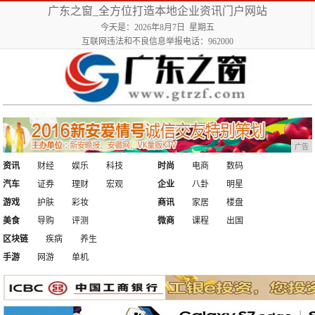
广东之窗_全方位打造本地企业资讯门户网站
今天是：2026年8月7日 星期五
互联网违法和不良信息举报电话：962000
广告
资讯
财经
娱乐
科技
时尚
电商
数码
汽车
证券
理财
宏观
企业
八卦
明星
游戏
护肤
彩妆
商讯
家居
楼盘
美食
导购
评测
微商
课程
出国
区块链
疾病
养生
手游
网游
单机