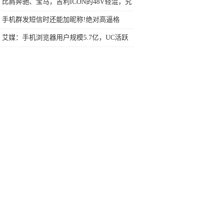
任何苛刻要求的SUV
比肩奔驰、宝马，吉利ICON的48V轻混，究
竟牛在哪儿？
手机群发短信时还能加昵称!绝对高逼格
艾媒：手机浏览器用户规模5.7亿，UC活跃
用户排名第一