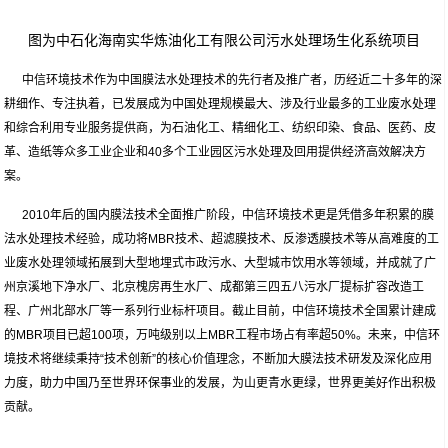
图为中石化海南实华炼油化工有限公司污水处理场生化系统项目
中信环境技术作为中国膜法水处理技术的先行者及推广者，历经近二十多年的深
耕细作、专注执着，已发展成为中国处理规模最大、涉及行业最多的工业废水处理
和综合利用专业服务提供商，为石油化工、精细化工、纺织印染、食品、医药、皮
革、造纸等众多工业企业和40多个工业园区污水处理及回用提供经济高效解决方
案。
2010年后的国内膜法技术全面推广阶段，中信环境技术更是凭借多年积累的膜
法水处理技术经验，成功将MBR技术、超滤膜技术、反渗透膜技术等从高难度的工
业废水处理领域拓展到大型地埋式市政污水、大型城市饮用水等领域，并成就了广
州京溪地下净水厂、北京槐房再生水厂、成都第三四五八污水厂提标扩容改造工
程、广州北部水厂等一系列行业标杆项目。截止目前，中信环境技术全国累计建成
的MBR项目已超100项，万吨级别以上MBR工程市场占有率超50%。未来，中信环
境技术将继续秉持“技术创新”的核心价值理念，不断加大膜法技术研发及深化应用
力度，助力中国乃至世界环保事业的发展，为山更青水更绿，世界更美好作出积极
贡献。