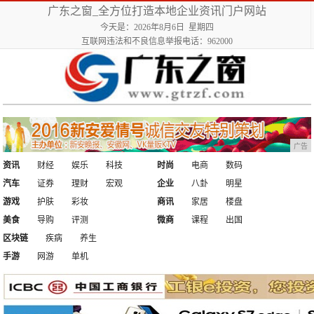
广东之窗_全方位打造本地企业资讯门户网站
今天是：2026年8月6日 星期四
互联网违法和不良信息举报电话：962000
广告
资讯
财经
娱乐
科技
时尚
电商
数码
汽车
证券
理财
宏观
企业
八卦
明星
游戏
护肤
彩妆
商讯
家居
楼盘
美食
导购
评测
微商
课程
出国
区块链
疾病
养生
手游
网游
单机