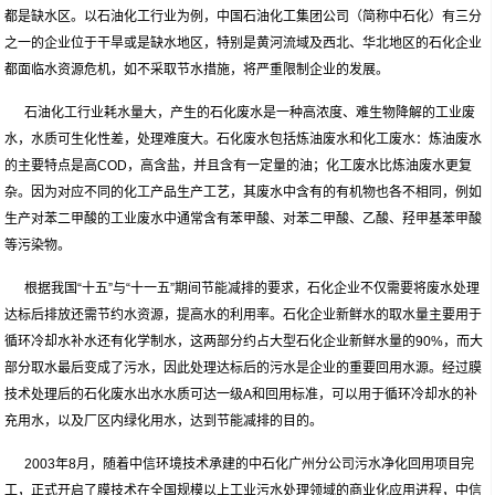
都是缺水区。以石油化工行业为例，中国石油化工集团公司（简称中石化）有三分
之一的企业位于干旱或是缺水地区，特别是黄河流域及西北、华北地区的石化企业
都面临水资源危机，如不采取节水措施，将严重限制企业的发展。
石油化工行业耗水量大，产生的石化废水是一种高浓度、难生物降解的工业废
水，水质可生化性差，处理难度大。石化废水包括炼油废水和化工废水：炼油废水
的主要特点是高COD，高含盐，并且含有一定量的油；化工废水比炼油废水更复
杂。因为对应不同的化工产品生产工艺，其废水中含有的有机物也各不相同，例如
生产对苯二甲酸的工业废水中通常含有苯甲酸、对苯二甲酸、乙酸、羟甲基苯甲酸
等污染物。
根据我国“十五”与“十一五”期间节能减排的要求，石化企业不仅需要将废水处理
达标后排放还需节约水资源，提高水的利用率。石化企业新鲜水的取水量主要用于
循环冷却水补水还有化学制水，这两部分约占大型石化企业新鲜水量的90%，而大
部分取水最后变成了污水，因此处理达标后的污水是企业的重要回用水源。经过膜
技术处理后的石化废水出水水质可达一级A和回用标准，可以用于循环冷却水的补
充用水，以及厂区内绿化用水，达到节能减排的目的。
2003年8月，随着中信环境技术承建的中石化广州分公司污水净化回用项目完
工，正式开启了膜技术在全国规模以上工业污水处理领域的商业化应用进程，中信