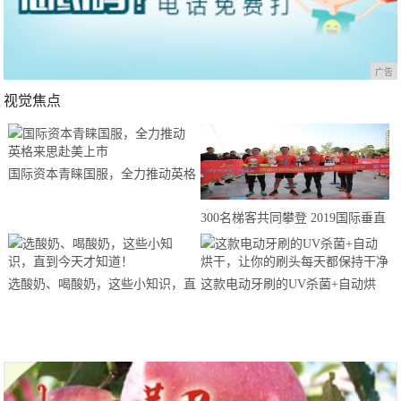
广告
视觉焦点
国际资本青睐国服，全力推动英格
来思赴美上市
300名梯客共同攀登 2019国际垂直
马拉松超级精英赛顺德海骏达中心
站欢乐开跑
选酸奶、喝酸奶，这些小知识，直
这款电动牙刷的UV杀菌+自动烘
到今天才知道！
干，让你的刷头每天都保持干净