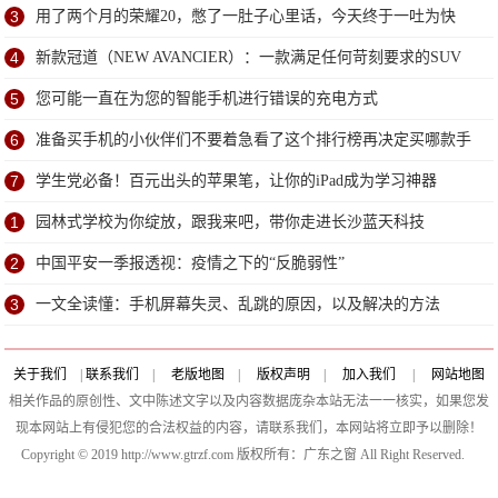
3
用了两个月的荣耀20，憋了一肚子心里话，今天终于一吐为快
4
新款冠道（NEW AVANCIER）：一款满足任何苛刻要求的SUV
5
您可能一直在为您的智能手机进行错误的充电方式
6
准备买手机的小伙伴们不要着急看了这个排行榜再决定买哪款手
机吧
7
学生党必备！百元出头的苹果笔，让你的iPad成为学习神器
1
园林式学校为你绽放，跟我来吧，带你走进长沙蓝天科技
2
中国平安一季报透视：疫情之下的“反脆弱性”
3
一文全读懂：手机屏幕失灵、乱跳的原因，以及解决的方法
关于我们
|
联系我们
|
老版地图
|
版权声明
|
加入我们
|
网站地图
相关作品的原创性、文中陈述文字以及内容数据庞杂本站无法一一核实，如果您发
现本网站上有侵犯您的合法权益的内容，请联系我们，本网站将立即予以删除！
Copyright © 2019 http://www.gtrzf.com 版权所有：广东之窗 All Right Reserved.