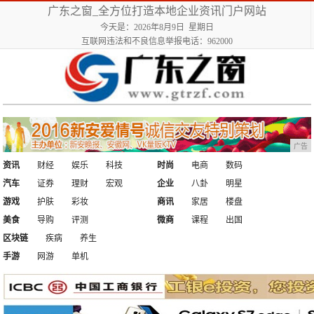
广东之窗_全方位打造本地企业资讯门户网站
今天是：2026年8月9日 星期日
互联网违法和不良信息举报电话：962000
广告
资讯
财经
娱乐
科技
时尚
电商
数码
汽车
证券
理财
宏观
企业
八卦
明星
游戏
护肤
彩妆
商讯
家居
楼盘
美食
导购
评测
微商
课程
出国
区块链
疾病
养生
手游
网游
单机