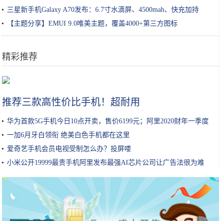
三星新手机Galaxy A70发布：6.7寸水滴屏、4500mah、快充加持
【主题分享】EMUI 9.0唯美主题，覆盖4000+第三方图标
精彩推荐
虐哭主播的3款最难游戏 网友：我是看着主播疯的
推荐三款高性价比手机！超耐用
华为首款5G手机今日10点开卖，售价6199元；阿里2020财年一季度
营
一加6月牙白领衔 绝美白色手机都在这里
爱奇艺手机会员电视受制怎么办？投屏喽
小米公开19999最贵手机阿里发布最强AI芯片公司让广告法很为难