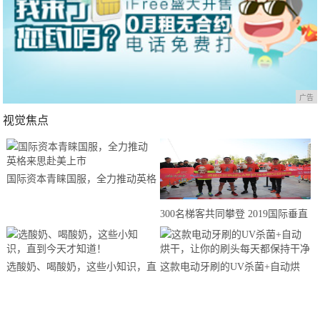
广告
视觉焦点
国际资本青睐国服，全力推动英格
来思赴美上市
300名梯客共同攀登 2019国际垂直
马拉松超级精英赛顺德海骏达中心
站欢乐开跑
选酸奶、喝酸奶，这些小知识，直
这款电动牙刷的UV杀菌+自动烘
到今天才知道！
干，让你的刷头每天都保持干净