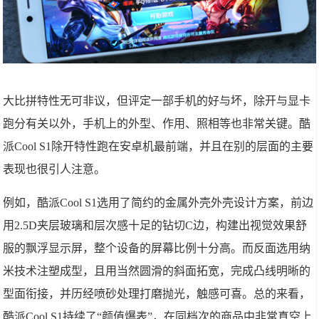
大比拼特性无可非议，但评定一部手机的好与坏，除开与显卡
跑分有关以外，手机上的外型、作用、照相等也非常关键。酷
派Cool S1除开特性跑在安卓机最前端，并且在别的层面的主要
表现也很引人注意。
例如，酷派Cool S1选用了简约的金属外壳外壳设计方案，前边
用2.5D夹层玻璃和层次感十足的钻切C边，构建出视觉效果舒
服的飘浮显示屏，整个设备的屏幕比例十分高。而反面选用纳
米技术注塑成型，且用当然圆滑的斜面拓宽，完成凸线明晰的
型面衔接，并历经喷砂处理打磨抛光，触感可喜。总的来看，
酷派Cool S1持续了“颜值爆表”，在同档次的商品中非常真空上