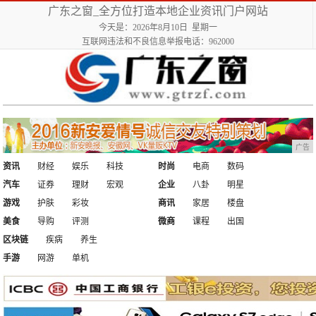
广东之窗_全方位打造本地企业资讯门户网站
今天是：2026年8月10日 星期一
互联网违法和不良信息举报电话：962000
广告
资讯
财经
娱乐
科技
时尚
电商
数码
汽车
证券
理财
宏观
企业
八卦
明星
游戏
护肤
彩妆
商讯
家居
楼盘
美食
导购
评测
微商
课程
出国
区块链
疾病
养生
手游
网游
单机