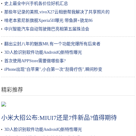
史上最全中兴手机各价位好机汇总
那些年记录的美照,vivoX27云相册帮我解决了共享照片的
啃老本索尼新旗舰Xperia5II曝光:带鱼屏+骁龙86
中兴智能汽车自动驾驶微巴亮相第五届珠洽会
翻出尘封八年的魅族M8,有一个功能完爆所有后来者
3D人脸识别软件功能AndroidQ新特性曝光
首次使用APPStore需要做哪些事?
iPhone出现“白苹果”,小白第一次“刮骨疗伤”,瞬间秒变
精彩推荐
橄榄油能当身体乳吗 橄榄油也可以润肤保湿
小米大招公布:MIUI7还是7件新品?值得期待
3D人脸识别软件功能AndroidQ新特性曝光