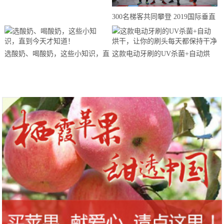
来思赴美上市
300名梯客共同攀登 2019国际垂直
马拉松超级精英赛顺德海骏达中心
站欢乐开跑
选酸奶、喝酸奶，这些小知识，直
这款电动牙刷的UV杀菌+自动烘
到今天才知道！
干，让你的刷头每天都保持干净