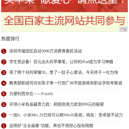
广告
热度排行
1
深圳市福田区启动3000万消费券惠民活动
2
学生党必备！百元出头的苹果笔，让你的iPad成为学习神器
3
用了两个月的荣耀20，憋了一肚子心里话，今天终于一吐为快
4
教育部职成司司长陈子季一行到广州市旅游商务职业学校考察调
研
5
为便利而存在——Fozzils
6
评测小米有品最贵刀具：把厨房用刀卖到999元的秘密
7
一加6、小米Mix 2S已经可以刷Win10系统，网友：安卓提不动刀
了？
1
运用好“企业画像”功能，再也不用担心投标陪跑