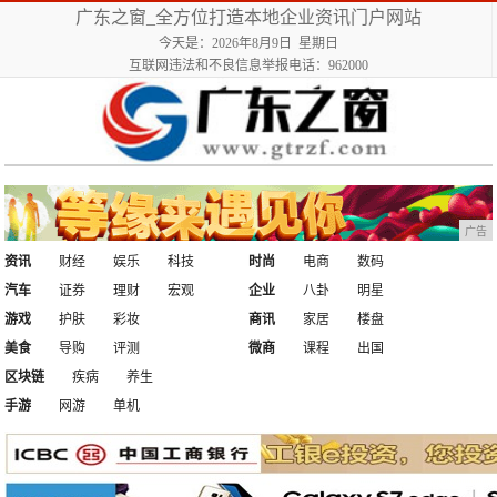
广东之窗_全方位打造本地企业资讯门户网站
今天是：2026年8月9日 星期日
互联网违法和不良信息举报电话：962000
广告
资讯
财经
娱乐
科技
时尚
电商
数码
汽车
证券
理财
宏观
企业
八卦
明星
游戏
护肤
彩妆
商讯
家居
楼盘
美食
导购
评测
微商
课程
出国
区块链
疾病
养生
手游
网游
单机