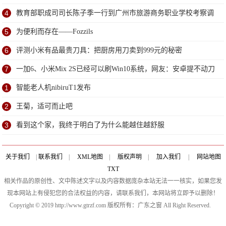
4
教育部职成司司长陈子季一行到广州市旅游商务职业学校考察调
研
5
为便利而存在——Fozzils
6
评测小米有品最贵刀具：把厨房用刀卖到999元的秘密
7
一加6、小米Mix 2S已经可以刷Win10系统，网友：安卓提不动刀
了？
1
智能老人机nibiruT1发布
2
王菊，适可而止吧
3
看到这个家，我终于明白了为什么能越住越舒服
关于我们
|
联系我们
|
XML地图
|
版权声明
|
加入我们
|
网站地图
TXT
相关作品的原创性、文中陈述文字以及内容数据庞杂本站无法一一核实，如果您发
现本网站上有侵犯您的合法权益的内容，请联系我们，本网站将立即予以删除！
Copyright © 2019 http://www.gtrzf.com 版权所有：广东之窗 All Right Reserved.