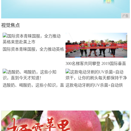
广告
视觉焦点
国际资本青睐国服，全力推动英格
来思赴美上市
300名梯客共同攀登 2019国际垂直
马拉松超级精英赛顺德海骏达中心
站欢乐开跑
选酸奶、喝酸奶，这些小知识，直
这款电动牙刷的UV杀菌+自动烘
到今天才知道！
干，让你的刷头每天都保持干净