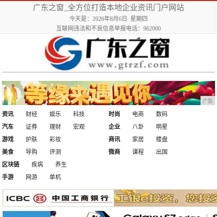
广东之窗_全方位打造本地企业资讯门户网站
今天是：2026年8月6日 星期四
互联网违法和不良信息举报电话：962000
广告
资讯
财经
娱乐
科技
时尚
电商
数码
汽车
证券
理财
宏观
企业
八卦
明星
游戏
护肤
彩妆
商讯
家居
楼盘
美食
导购
评测
微商
课程
出国
区块链
疾病
养生
手游
网游
单机