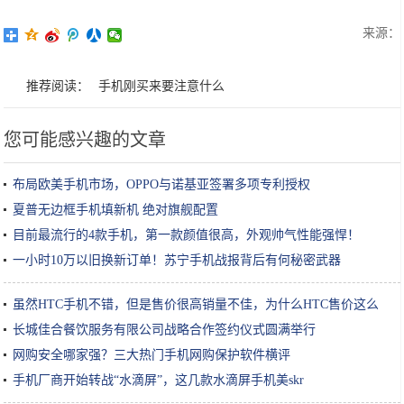
来源：
推荐阅读：
手机刚买来要注意什么
您可能感兴趣的文章
布局欧美手机市场，OPPO与诺基亚签署多项专利授权
夏普无边框手机填新机 绝对旗舰配置
目前最流行的4款手机，第一款颜值很高，外观帅气性能强悍！
一小时10万以旧换新订单！苏宁手机战报背后有何秘密武器
虽然HTC手机不错，但是售价很高销量不佳，为什么HTC售价这么
高？
长城佳合餐饮服务有限公司战略合作签约仪式圆满举行
网购安全哪家强？三大热门手机网购保护软件横评
手机厂商开始转战“水滴屏”，这几款水滴屏手机美skr