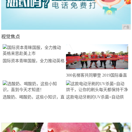
广告
视觉焦点
国际资本青睐国服，全力推动英格
来思赴美上市
300名梯客共同攀登 2019国际垂直
马拉松超级精英赛顺德海骏达中心
站欢乐开跑
选酸奶、喝酸奶，这些小知识，直
这款电动牙刷的UV杀菌+自动烘
到今天才知道！
干，让你的刷头每天都保持干净