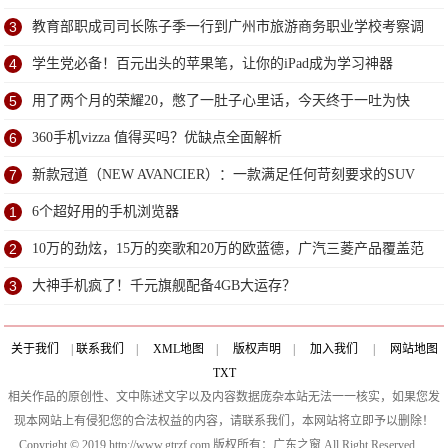
3
教育部职成司司长陈子季一行到广州市旅游商务职业学校考察调
研
4
学生党必备！百元出头的苹果笔，让你的iPad成为学习神器
5
用了两个月的荣耀20，憋了一肚子心里话，今天终于一吐为快
6
360手机vizza 值得买吗？优缺点全面解析
7
新款冠道（NEW AVANCIER）：一款满足任何苛刻要求的SUV
1
6个超好用的手机浏览器
2
10万的劲炫，15万的奕歌和20万的欧蓝德，广汽三菱产品覆盖范
围大
3
大神手机疯了！千元旗舰配备4GB大运存？
关于我们
|
联系我们
|
XML地图
|
版权声明
|
加入我们
|
网站地图
TXT
相关作品的原创性、文中陈述文字以及内容数据庞杂本站无法一一核实，如果您发
现本网站上有侵犯您的合法权益的内容，请联系我们，本网站将立即予以删除！
Copyright © 2019 http://www.gtrzf.com 版权所有：广东之窗 All Right Reserved.