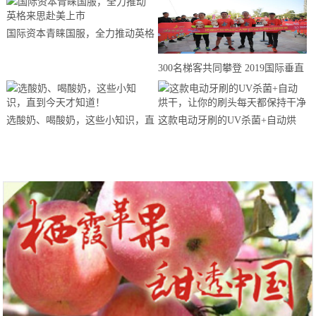
国际资本青睐国服，全力推动英格
来思赴美上市
300名梯客共同攀登 2019国际垂直
马拉松超级精英赛顺德海骏达中心
站欢乐开跑
选酸奶、喝酸奶，这些小知识，直
这款电动牙刷的UV杀菌+自动烘
到今天才知道！
干，让你的刷头每天都保持干净