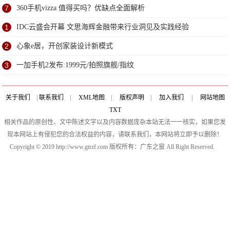
了？
7
360手机vizza 值得买吗？优缺点全面解析
1
IDC云盛会开幕 文思海辉金融带来行业洞见及实践经验
2
心象e居，开创家装设计新模式
3
一加手机2发布:1999元/拍照旗舰/指纹
关于我们
|
联系我们
|
XML地图
|
版权声明
|
加入我们
|
网站地图
TXT
相关作品的原创性、文中陈述文字以及内容数据庞杂本站无法一一核实，如果您发
现本网站上有侵犯您的合法权益的内容，请联系我们，本网站将立即予以删除！
Copyright © 2019 http://www.gtrzf.com 版权所有：广东之窗 All Right Reserved.