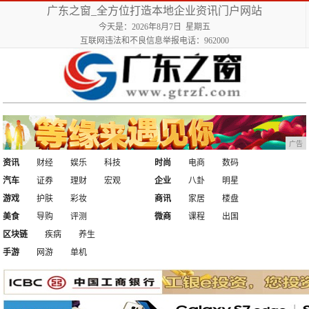
广东之窗_全方位打造本地企业资讯门户网站
今天是：2026年8月7日 星期五
互联网违法和不良信息举报电话：962000
广告
资讯
财经
娱乐
科技
时尚
电商
数码
汽车
证券
理财
宏观
企业
八卦
明星
游戏
护肤
彩妆
商讯
家居
楼盘
美食
导购
评测
微商
课程
出国
区块链
疾病
养生
手游
网游
单机