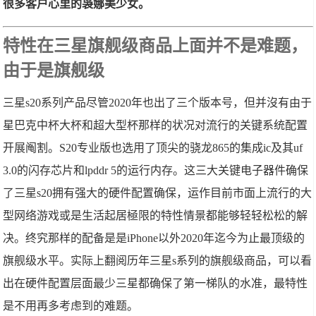
很多客户心里的袅娜美少女。
特性在三星旗舰级商品上面并不是难题，
由于是旗舰级
三星s20系列产品尽管2020年也出了三个版本号，但并沒有由于
星巴克中杯大杯和超大型杯那样的状况对流行的关键系统配置
开展阄割。S20专业版也选用了顶尖的骁龙865的集成ic及其uf
3.0的闪存芯片和lpddr 5的运行内存。这三大关键电子器件确保
了三星s20拥有强大的硬件配置确保，运作目前市面上流行的大
型网络游戏或是生活起居極限的特性情景都能够轻轻松松的解
决。终究那样的配备是是iPhone以外2020年迄今为止最顶级的
旗舰级水平。实际上翻阅历年三星s系列的旗舰级商品，可以看
出在硬件配置层面最少三星都确保了第一梯队的水准，最特性
是不用再多考虑到的难题。