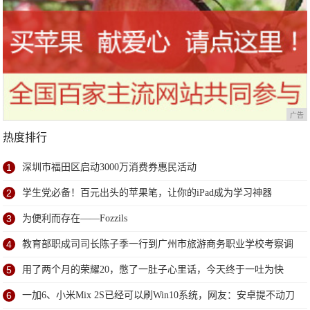
广告
热度排行
1
深圳市福田区启动3000万消费券惠民活动
2
学生党必备！百元出头的苹果笔，让你的iPad成为学习神器
3
为便利而存在——Fozzils
4
教育部职成司司长陈子季一行到广州市旅游商务职业学校考察调
研
5
用了两个月的荣耀20，憋了一肚子心里话，今天终于一吐为快
6
一加6、小米Mix 2S已经可以刷Win10系统，网友：安卓提不动刀