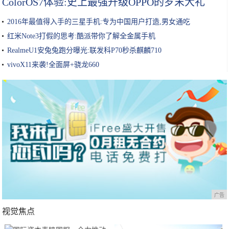
ColorOS7体验:史上最强升级OPPO的岁末大礼
2016年最值得入手的三星手机:专为中国用户打造,男女通吃
红米Note3打假的思考:酷派带你了解全金属手机
RealmeU1安兔兔跑分曝光:联发科P70秒杀麒麟710
vivoX11来袭!全面屏+骁龙660
广告
视觉焦点