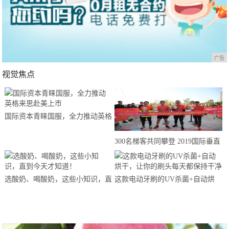
广告
视觉焦点
国际资本青睐国服，全力推动英格
来思赴美上市
300名梯客共同攀登 2019国际垂直
马拉松超级精英赛顺德海骏达中心
站欢乐开跑
选酸奶、喝酸奶，这些小知识，直
这款电动牙刷的UV杀菌+自动烘
到今天才知道！
干，让你的刷头每天都保持干净