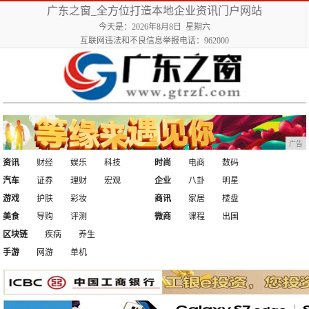
广东之窗_全方位打造本地企业资讯门户网站
今天是：2026年8月8日 星期六
互联网违法和不良信息举报电话：962000
广告
资讯
财经
娱乐
科技
时尚
电商
数码
汽车
证券
理财
宏观
企业
八卦
明星
游戏
护肤
彩妆
商讯
家居
楼盘
美食
导购
评测
微商
课程
出国
区块链
疾病
养生
手游
网游
单机