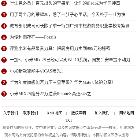
2
学生党必备！百元出头的苹果笔，让你的iPad成为学习神器
3
用了两个月的荣耀20，憋了一肚子心里话，今天终于一吐为快
4
教育部职成司司长陈子季一行到广州市旅游商务职业学校考察调
研
5
为便利而存在——Fozzils
6
评测小米有品最贵刀具：把厨房用刀卖到999元的秘密
7
一加6、小米Mix 2S已经可以刷Win10系统，网友：安卓提不动刀
了？
1
小米新款智能手机CAS曝光1
2
华为年度旗舰能否力压三星苹果？华为Mate 8体验分享！
3
小米MIX2S跑分27万逆袭iPhoneX高通845之
关于我们
|
联系我们
|
XML地图
|
版权声明
|
加入我们
|
网站地图
TXT
相关作品的原创性、文中陈述文字以及内容数据庞杂本站无法一一核实，如果您发
现本网站上有侵犯您的合法权益的内容，请联系我们，本网站将立即予以删除！