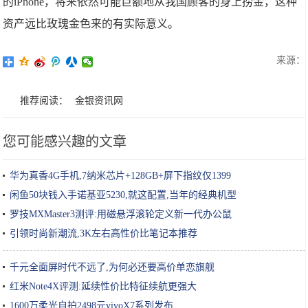
的iPhone，将来依然可能巨额地从我国顾客的身上捞金，这种
资产远比玫瑰金色来的有实际意义。
来源：
推荐阅读：
金银资讯网
您可能感兴趣的文章
华为真香4G手机,7纳米芯片+128GB+屏下指纹仅1399
闲鱼50块钱入手诺基亚5230,就这配置,当年的经典机型
罗技MXMaster3测评:用磁悬浮滚轮定义新一代办公鼠
引领时尚新潮流,3K左右高性价比笔记本推荐
千元全面屏时代不远了,为何必还要高价单恋旗舰
红米Note4X评测:延续性价比特征续航更强大
1600万柔光自拍2498元vivoX7系列发布