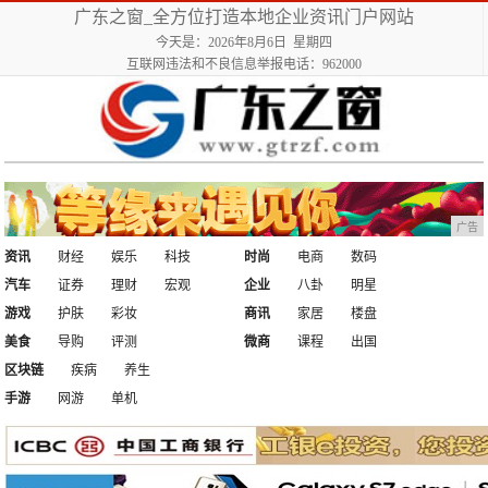
广东之窗_全方位打造本地企业资讯门户网站
今天是：2026年8月6日 星期四
互联网违法和不良信息举报电话：962000
广告
资讯
财经
娱乐
科技
时尚
电商
数码
汽车
证券
理财
宏观
企业
八卦
明星
游戏
护肤
彩妆
商讯
家居
楼盘
美食
导购
评测
微商
课程
出国
区块链
疾病
养生
手游
网游
单机