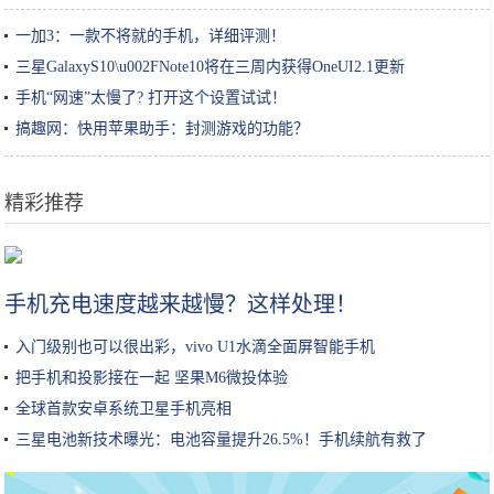
一加3：一款不将就的手机，详细评测！
三星GalaxyS10\u002FNote10将在三周内获得OneUI2.1更新
手机“网速”太慢了? 打开这个设置试试！
搞趣网：快用苹果助手：封测游戏的功能？
精彩推荐
范冰冰与陌生男子出街，穿丝绒大衣配钻石包，中指戴戒指引热议
手机充电速度越来越慢？这样处理！
入门级别也可以很出彩，vivo U1水滴全面屏智能手机
把手机和投影接在一起 坚果M6微投体验
全球首款安卓系统卫星手机亮相
三星电池新技术曝光：电池容量提升26.5%！手机续航有救了