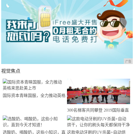
广告
视觉焦点
国际资本青睐国服，全力推动英格
来思赴美上市
300名梯客共同攀登 2019国际垂直
马拉松超级精英赛顺德海骏达中心
站欢乐开跑
选酸奶、喝酸奶，这些小知识，直
这款电动牙刷的UV杀菌+自动烘