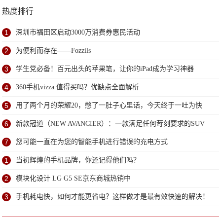
热度排行
1
深圳市福田区启动3000万消费券惠民活动
2
为便利而存在——Fozzils
3
学生党必备！百元出头的苹果笔，让你的iPad成为学习神器
4
360手机vizza 值得买吗？优缺点全面解析
5
用了两个月的荣耀20，憋了一肚子心里话，今天终于一吐为快
6
新款冠道（NEW AVANCIER）：一款满足任何苛刻要求的SUV
7
您可能一直在为您的智能手机进行错误的充电方式
1
当初辉煌的手机品牌，你还记得他们吗？
2
模块化设计 LG G5 SE京东商城热销中
3
手机耗电快，如何才能更省电？这样做才是最有效快速的解决！