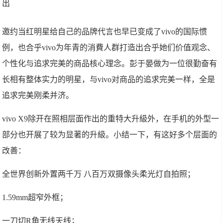
邀约当红明星给自己的品牌代言也早已变成了vivo的国际惯
例，也合乎vivo为年青的消費人群打造出合乎她们价值观念、
个性化与追求完美的商品核心理念。彭于晏做为一位很勤奋有
长相有整体实力的明星，与vivo对商品的追求完美一样，全是
追求完美刚柔并济。
vivo X9除开在照相层面作出的重特大升級外，在手机的外型一
部分也开展了较为显著的升級。小结一下，有这好多个层面的
改善：
全世界创新外置两千万 八百万双摄像头柔光灯自拍照；
1.59mm超窄外框；
一刀切R角无线天线；