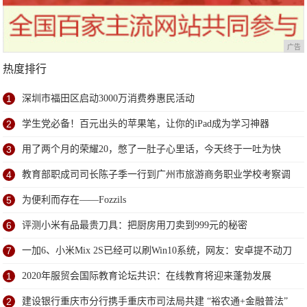
广告
热度排行
1
深圳市福田区启动3000万消费券惠民活动
2
学生党必备！百元出头的苹果笔，让你的iPad成为学习神器
3
用了两个月的荣耀20，憋了一肚子心里话，今天终于一吐为快
4
教育部职成司司长陈子季一行到广州市旅游商务职业学校考察调
研
5
为便利而存在——Fozzils
6
评测小米有品最贵刀具：把厨房用刀卖到999元的秘密
7
一加6、小米Mix 2S已经可以刷Win10系统，网友：安卓提不动刀
了？
1
2020年服贸会国际教育论坛共识：在线教育将迎来蓬勃发展
2
建设银行重庆市分行携手重庆市司法局共建 “裕农通+金融普法”