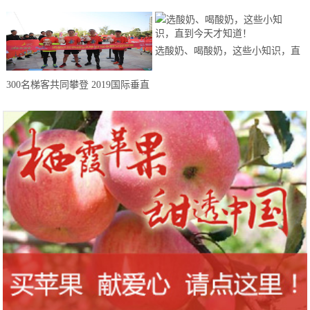
选酸奶、喝酸奶，这些小知识，直
到今天才知道！
300名梯客共同攀登 2019国际垂直
马拉松超级精英赛顺德海骏达中心
站欢乐开跑