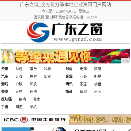
广东之窗_全方位打造本地企业资讯门户网站
今天是：2026年8月7日 星期五
互联网违法和不良信息举报电话：962000
广告
资讯
财经
娱乐
科技
时尚
电商
数码
汽车
证券
理财
宏观
企业
八卦
明星
游戏
护肤
彩妆
商讯
家居
楼盘
美食
导购
评测
微商
课程
出国
区块链
疾病
养生
手游
网游
单机