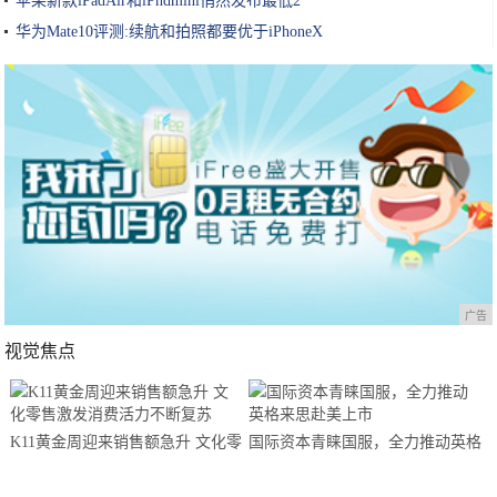
苹果新款iPadAir和iPhdmini悄然发布最低2
华为Mate10评测:续航和拍照都要优于iPhoneX
广告
视觉焦点
K11黄金周迎来销售额急升 文化零
国际资本青睐国服，全力推动英格
售激发消费活力不断复苏
来思赴美上市