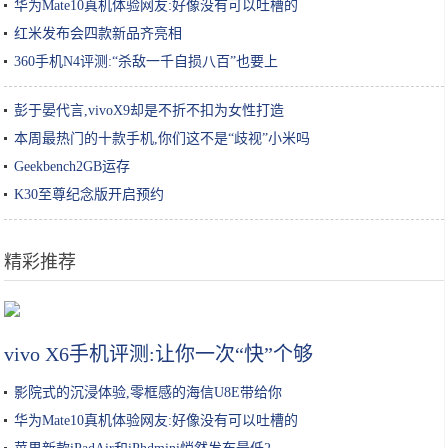
华为Mate10真机体验网友:好像没有可以吐槽的
红米发布会四款新品齐亮相
360手机N4评测:“杀敌一千自损八百”也要上
彭于晏代言,vivoX9却是不折不扣为女性打造
本周最热门的十款手机,你们这不是“歧视”小米吗
Geekbench2GB运存
K30至尊纪念版开启预约
精彩推荐
探访上海“苹果工厂”| 最近天天加班 双11不怕买不到暗夜绿
vivo X6手机评测:让你一次“快”个够
影院式的沉浸体验,零框感的海信U8E带给你
华为Mate10真机体验网友:好像没有可以吐槽的