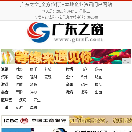
广东之窗_全方位打造本地企业资讯门户网站
今天是：2026年8月7日 星期五
互联网违法和不良信息举报电话：962000
广告
资讯
财经
娱乐
科技
时尚
电商
数码
汽车
证券
理财
宏观
企业
八卦
明星
游戏
护肤
彩妆
商讯
家居
楼盘
美食
导购
评测
微商
课程
出国
区块链
疾病
养生
手游
网游
单机