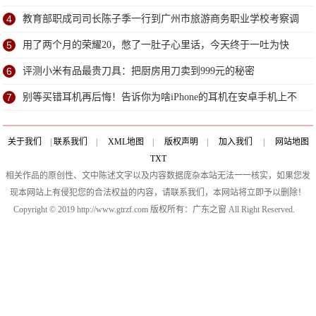
4
教育部职成司司长陈子季一行到广州市旅游商务职业学校考察调
研
5
用了两个月的荣耀20，憋了一肚子心里话，今天终于一吐为快
6
评测小米有品最贵刀具：把厨房用刀卖到999元的秘密
7
别等买错耳机再后悔！告诉你为啥iPhone的耳机在安卓手机上不
能用
关于我们
|
联系我们
|
XML地图
|
版权声明
|
加入我们
|
网站地图
TXT
相关作品的原创性、文中陈述文字以及内容数据庞杂本站无法一一核实，如果您发
现本网站上有侵犯您的合法权益的内容，请联系我们，本网站将立即予以删除！
Copyright © 2019 http://www.gtrzf.com 版权所有：广东之窗 All Right Reserved.