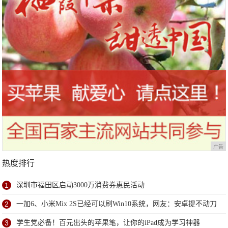
广告
热度排行
1
深圳市福田区启动3000万消费券惠民活动
2
一加6、小米Mix 2S已经可以刷Win10系统，网友：安卓提不动刀
了？
3
学生党必备！百元出头的苹果笔，让你的iPad成为学习神器