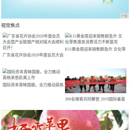
广告
视觉焦点
K11黄金周迎来销售额急升 文化零
广东省花卉协会2020年度会员大会
售激发消费活力不断复苏
暨产业联盟产销对接大会顺利召
开！
国际资本青睐国服，全力推动英格
来思赴美上市
300名梯客共同攀登 2019国际垂直
马拉松超级精英赛顺德海骏达中心
站欢乐开跑