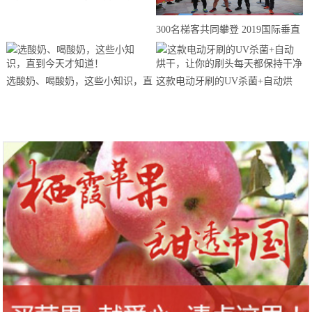
来思赴美上市
300名梯客共同攀登 2019国际垂直
马拉松超级精英赛顺德海骏达中心
站欢乐开跑
选酸奶、喝酸奶，这些小知识，直
这款电动牙刷的UV杀菌+自动烘
到今天才知道！
干，让你的刷头每天都保持干净