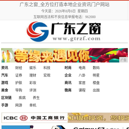
广东之窗_全方位打造本地企业资讯门户网站
今天是：2026年8月6日 星期四
互联网违法和不良信息举报电话：962000
广告
资讯
财经
娱乐
科技
时尚
电商
数码
汽车
证券
理财
宏观
企业
八卦
明星
游戏
护肤
彩妆
商讯
家居
楼盘
美食
导购
评测
微商
课程
出国
区块链
疾病
养生
手游
网游
单机