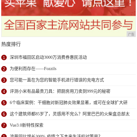
广告
热度排行
1
深圳市福田区启动3000万消费券惠民活动
2
为便利而存在——Fozzils
3
您可能一直在为您的智能手机进行错误的充电方式
4
评测小米有品最贵刀具：把厨房用刀卖到999元的秘密
5
6个临床案例：干细胞对新冠肺炎效果显著，或可在全球扩大研
究
6
这个建筑师都85岁了，灵感用不完么？阿里巴巴的火柴盒总部太
赞了
7
Vue3.0新特性探索
1
流量同比增长300% 疫情之下本来生活的对策是？