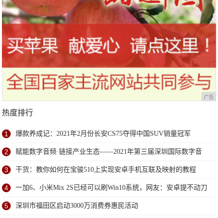
广告
热度排行
1
爆款养成记：2021年2月份长安CS75夺得中国SUV销量冠军
2
赋能数字音频·链接产业生态——2021年第三届深圳国际数字音
频产业展6月深圳盛大开幕
3
干货：教你如何在宝骏510上实现安卓手机互联及映射的教程
4
一加6、小米Mix 2S已经可以刷Win10系统，网友：安卓提不动刀
了？
5
深圳市福田区启动3000万消费券惠民活动