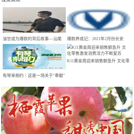
油甘成为爆款的背后故事---汕尾
爆款养成记：2021年2月份长安
南果农业带你来揭晓
CS75夺得中国SUV销量冠军
K11黄金周迎来销售额急升 文化零
售激发消费活力不断复苏
有琴来相约｜这是一场关于“奉献”
的建设者之约