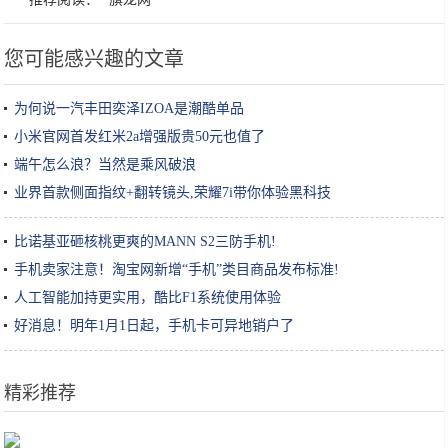
您可能感兴趣的文章
为何说一汽丰田奕泽IZOA是潮酷单品
小米官网首发红米2a增强版贵50元也值了
端午怎么浪？当然是乘风破浪
业界首款侧面指纹+翻转镜头,荣耀7i带你体验黑科技
比诺基亚砸核桃更爽的MANN S2三防手机!
手机卖家注意！淘宝网新增“手机”类目商品发布标准!
人工智能加持更实用，酷比F1系统使用体验
好消息！明年1月1日起，手机卡可异地销户了
精彩推荐
白衣服发黄不要扔，教你一招，洗完后像新的一样