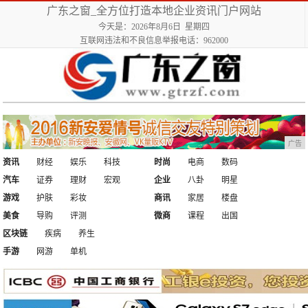
广东之窗_全方位打造本地企业资讯门户网站
今天是：2026年8月6日 星期四
互联网违法和不良信息举报电话：962000
广告
资讯
财经
娱乐
科技
时尚
电商
数码
汽车
证券
理财
宏观
企业
八卦
明星
游戏
护肤
彩妆
商讯
家居
楼盘
美食
导购
评测
微商
课程
出国
区块链
疾病
养生
手游
网游
单机