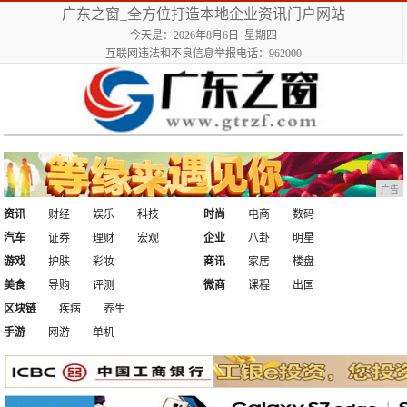
广东之窗_全方位打造本地企业资讯门户网站
今天是：2026年8月6日 星期四
互联网违法和不良信息举报电话：962000
广告
资讯
财经
娱乐
科技
时尚
电商
数码
汽车
证券
理财
宏观
企业
八卦
明星
游戏
护肤
彩妆
商讯
家居
楼盘
美食
导购
评测
微商
课程
出国
区块链
疾病
养生
手游
网游
单机