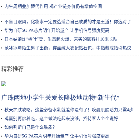
内生周期叠加替代作用 鸡产业链身价仍有增值空间
不盲目跟风，化妆水一定要选适合自己肤质的才是王道！你选对了
吗？
华为自研5G PA芯片明年开始量产 让手机信号强度更高
日本姑娘炸“树叶”卖，生意超火爆，来买的顾客排10米长队
范冰冰与陌生男子出街，穿丝绒大衣配钻石包，中指戴戒指引热议
精彩推荐
这家面馆太“任性”每天只营业4个钟头，老板很忙食客得自己拌面
广珠两地小学生关爱长隆极地动物“新生代”
秋天护肤攻略，这些必备水乳就差你没有了！唤醒肌肤活力只需4步
鸡蛋别再炒着吃，这个做法吃起来没够，招待客人个个说好
如何判断自己是什么肤质？
华为自研5G PA芯片明年开始量产 让手机信号强度更高