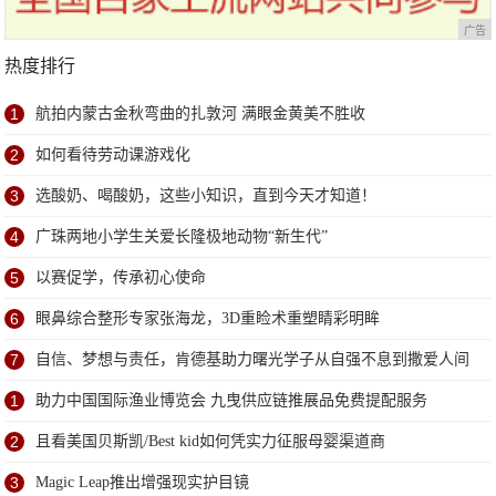
广告
热度排行
1
航拍内蒙古金秋弯曲的扎敦河 满眼金黄美不胜收
2
如何看待劳动课游戏化
3
选酸奶、喝酸奶，这些小知识，直到今天才知道！
4
广珠两地小学生关爱长隆极地动物“新生代”
5
以赛促学，传承初心使命
6
眼鼻综合整形专家张海龙，3D重睑术重塑睛彩明眸
7
自信、梦想与责任，肯德基助力曙光学子从自强不息到撒爱人间
1
助力中国国际渔业博览会 九曳供应链推展品免费提配服务
2
且看美国贝斯凯/Best kid如何凭实力征服母婴渠道商
3
Magic Leap推出增强现实护目镜