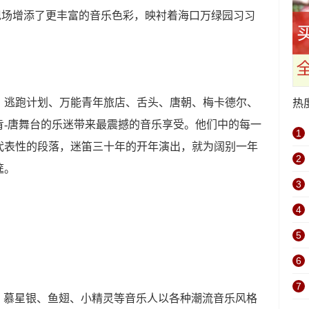
现场增添了更丰富的音乐色彩，映衬着海口万绿园习习
。
逃跑计划、万能青年旅店、舌头、唐朝、梅卡德尔、
热
肯-唐舞台的乐迷带来最震撼的音乐享受。他们中的每一
1
代表性的段落，迷笛三十年的开年演出，就为阔别一年
2
筵。
3
4
5
6
7
、慕星银、鱼翅、小精灵等音乐人以各种潮流音乐风格