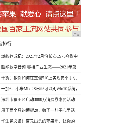
广告
度排行
爆款养成记：2021年2月份长安CS75夺得中
国SUV销量冠军
赋能数字音频·链接产业生态——2021年第
三届深圳国际数字音频产业展6月深圳盛大
干货：教你如何在宝骏510上实现安卓手机
开幕
互联及映射的教程
一加6、小米Mix 2S已经可以刷Win10系统，
网友：安卓提不动刀了？
深圳市福田区启动3000万消费券惠民活动
用了两个月的荣耀20，憋了一肚子心里话，
今天终于一吐为快
学生党必备！百元出头的苹果笔，让你的