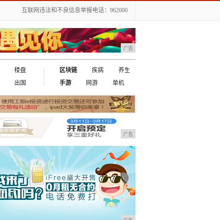
互联网违法和不良信息举报电话：962000
广告
楼盘
区块链
疾病
养生
出国
手游
网游
单机
广告