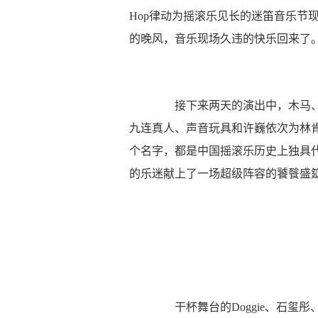
Hop律动为摇滚乐见长的迷笛音乐节
的晚风，音乐现场久违的快乐回来了
接下来两天的演出中，木马、
九连真人、声音玩具和许巍依次为林
个名字，都是中国摇滚乐历史上独具
的乐迷献上了一场超级阵容的饕餮盛
干杯舞台的Doggie、石玺彤