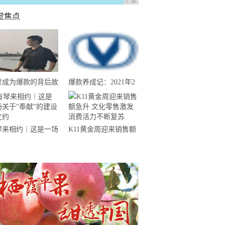
广告
觉焦点
甘成为爆款的背后故
爆款养成记：2021年2
--汕尾南果农业带
月份长安CS75夺得中
来揭晓
国SUV销量冠军
琴来相约｜这是一场
K11黄金周迎来销售额
于“奉献”的建设者之
急升 文化零售激发消
费活力不断复苏