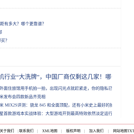
距有多大？哪个更靠谱？
部
得买？
机行业“大洗牌”，中国厂商仅剩这几家！哪个品牌
外面住旅馆用手机拍一拍，出现闪光点就赶紧走，你的隐私已泄露!
米发布会四款新品齐亮相
米 MIX2S评测：骁龙 845 和全面顶配，还有小米史上最好的拍照!
星首款游戏本实战体验：大型游戏开到最高特效依然淡定运行!
关于我们
|
联系我们
|
XML地图
|
版权声明
|
加入我们
|
网站地图
TX