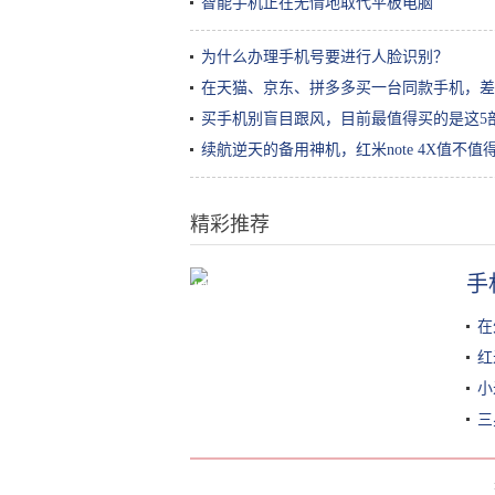
智能手机正在无情地取代平板电脑
为什么办理手机号要进行人脸识别？
在天猫、京东、拼多多买一台同款手机，差
买手机别盲目跟风，目前最值得买的是这5
续航逆天的备用神机，红米note 4X值不值
精彩推荐
手
探访上海“苹果工厂”| 最近天天加班
双11不怕买不到暗夜绿
在
红
小
三