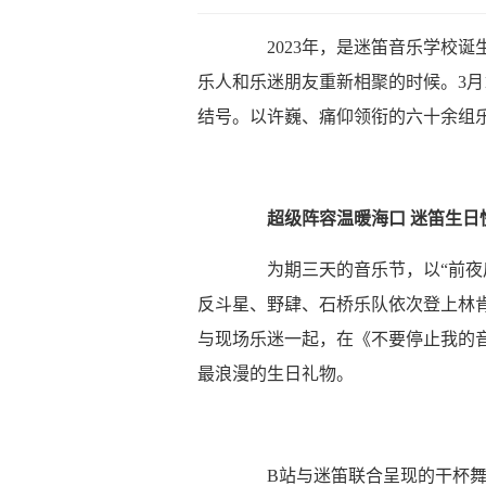
2023年，是迷笛音乐学校诞
乐人和乐迷朋友重新相聚的时候。3月1
结号。以许巍、痛仰领衔的六十余组
超级阵容温暖海口 迷笛生日
为期三天的音乐节，以“前夜后
反斗星、野肆、石桥乐队依次登上林
与现场乐迷一起，在《不要停止我的
最浪漫的生日礼物。
B站与迷笛联合呈现的干杯舞台演