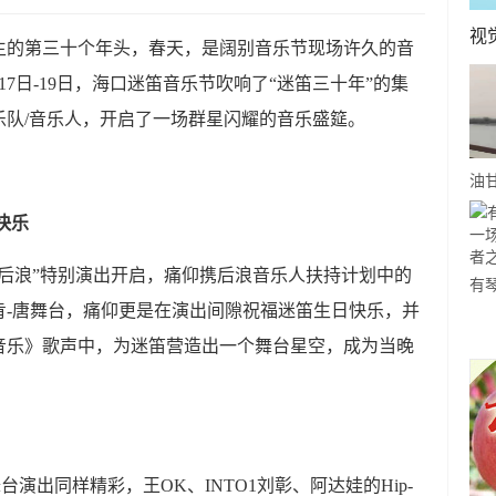
视
生的第三十个年头，春天，是阔别音乐节现场许久的音
7日-19日，海口迷笛音乐节吹响了“迷笛三十年”的集
乐队/音乐人，开启了一场群星闪耀的音乐盛筵。
油
事-
快乐
你
浪”特别演出开启，痛仰携后浪音乐人扶持计划中的
有
肯-唐舞台，痛仰更是在演出间隙祝福迷笛生日快乐，并
关
音乐》歌声中，为迷笛营造出一个舞台星空，成为当晚
约
出同样精彩，王OK、INTO1刘彰、阿达娃的Hip-