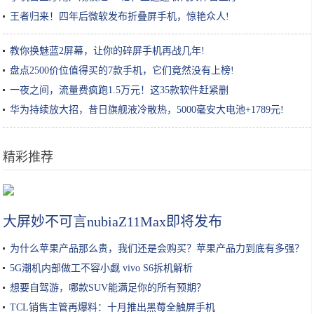
王者归来！四年后微软发布折叠屏手机，惊艳众人!
教你换魅蓝2屏幕，让你的碎屏手机再战几年!
盘点2500价位值得买的7款手机，它们竟然没有上榜!
一夜之间，流量费疯跑1.5万元！这35款软件赶紧删
华为持续放大招，昔日旗舰液冷散热，5000毫安大电池+1789元!
精彩推荐
探访上海“苹果工厂”| 最近天天加班 双11不怕买不到暗夜绿
大屏妙不可言nubiaZ11Max即将发布
为什么苹果产品那么贵，我们还是会购买？苹果产品力到底有多强？
5G潮机内部做工不容小觑 vivo S6拆机解析
想要自驾游，哪款SUV能满足你的所有预期？
TCL销售主管再爆料：十月推出黑莓全触屏手机