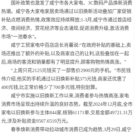
国补政策也激发了咸宁市各大家电、3C数码产品焕新消费
热潮。咸宁各大家电家居卖场通过以旧换新活动叠加厂家促销
补贴点燃消费热情,政策效应持续释放;1-3月,咸宁市通过首店经
济、夜间经济、赏花经济等业态涌现,促进消费升级,激活消费
市场“一池春水”。
咸宁工贸家电中百店店长肖蕃说:“在政府补贴的基础上,卖
场还推出了额外的补贴,以及商家自己的让利,这些叠加在一起
后,商场的客流和销量都有了明显提升,顾客购物热情高涨。”
“上周只花2125元钱买了一部售价2900元的手机。”市民钱
伟介绍,他买的手机通过以旧换新补贴375元钱,商家还优惠了
400元钱,比正常价格少了700多元钱,特别划算。
咸宁市实施以旧换新工作以来,消费者参与热情高涨,家电
消费市场呈现出持续升温的良好态势。截至2024年12月底,全市
家电以旧换新参与主体844家,核销61171单,交易金额49721.31万
元,涉及补贴资金9507.6519万元。
春季焕新消费带动拉动城市消费已成为趋势,3月29日,咸宁