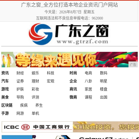
广东之窗_全方位打造本地企业资讯门户网站
今天是：2026年8月7日 星期五
互联网违法和不良信息举报电话：962000
广告
资讯
财经
娱乐
科技
时尚
电商
数码
汽车
证券
理财
宏观
企业
八卦
明星
游戏
护肤
彩妆
商讯
家居
楼盘
美食
导购
评测
微商
课程
出国
区块链
疾病
养生
手游
网游
单机