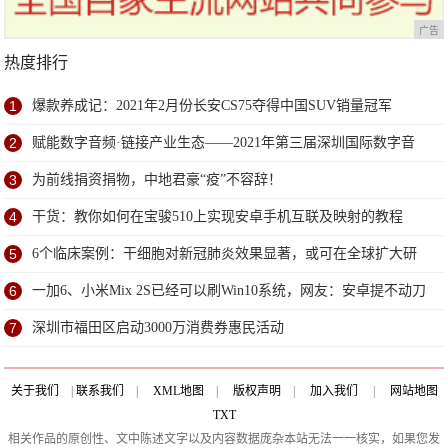
广告
热度排行
1
爆款养成记：2021年2月份长安CS75夺得中国SUV销量冠军
2
赋能数字音频·链接产业生态——2021年第三届深圳国际数字音
频产业展6月深圳盛大开幕
3
为前线捐资捐物，中地君豪“疫”不容辞！
4
干货：教你如何在宝骏510上实现安卓手机互联及映射的教程
5
6个临床案例：干细胞对新冠肺炎效果显著，或可在全球扩大研
究
6
一加6、小米Mix 2S已经可以刷Win10系统，网友：安卓提不动刀
了？
7
深圳市福田区启动3000万消费券惠民活动
关于我们
|
联系我们
|
XML地图
|
版权声明
|
加入我们
|
网站地图
TXT
相关作品的原创性、文中陈述文字以及内容数据庞杂本站无法一一核实，如果您发