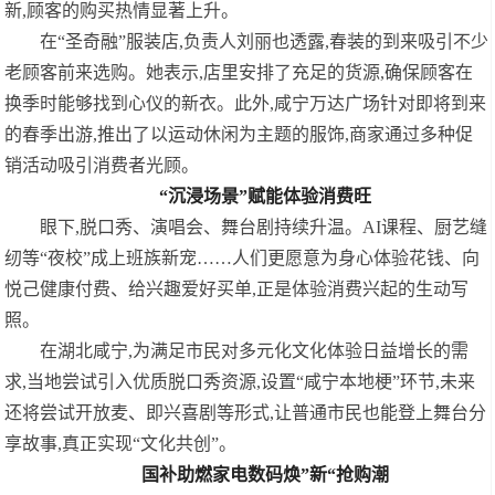
新,顾客的购买热情显著上升。
在“圣奇融”服装店,负责人刘丽也透露,春装的到来吸引不少
老顾客前来选购。她表示,店里安排了充足的货源,确保顾客在
换季时能够找到心仪的新衣。此外,咸宁万达广场针对即将到来
的春季出游,推出了以运动休闲为主题的服饰,商家通过多种促
销活动吸引消费者光顾。
“沉浸场景”赋能体验消费旺
眼下,脱口秀、演唱会、舞台剧持续升温。AI课程、厨艺缝
纫等“夜校”成上班族新宠……人们更愿意为身心体验花钱、向
悦己健康付费、给兴趣爱好买单,正是体验消费兴起的生动写
照。
在湖北咸宁,为满足市民对多元化文化体验日益增长的需
求,当地尝试引入优质脱口秀资源,设置“咸宁本地梗”环节,未来
还将尝试开放麦、即兴喜剧等形式,让普通市民也能登上舞台分
享故事,真正实现“文化共创”。
国补助燃家电数码焕”新“抢购潮