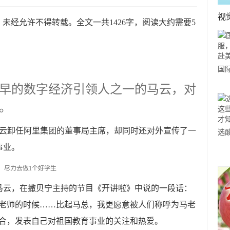
视
未经允许不得转载。全文一共1426字，阅读大约需要5
国
力
早的数字经济引领人之一的马云，对
市
。
马云卸任阿里集团的董事局主席，却同时还对外宣传了一
选
事业。
小
道
马云，在撒贝宁主持的节目《开讲啦》中说的一段话：
当老师的时候……比起马总，我更愿意被人们称呼为马老
场合，发表自己对祖国教育事业的关注和热爱。