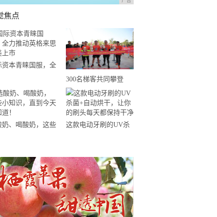
广告
觉焦点
际资本青睐国服，全
推动英格来思赴美上
300名梯客共同攀登
2019国际垂直马拉松超
级精英赛顺德海骏达中
心站欢乐开跑
酸奶、喝酸奶，这些
这款电动牙刷的UV杀
知识，直到今天才知
菌+自动烘干，让你的
！
刷头每天都保持干净