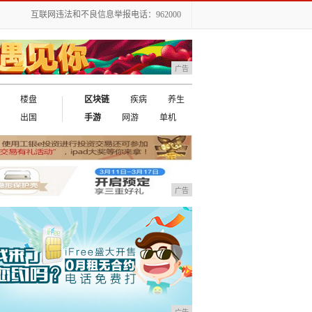
互联网违法和不良信息举报电话：962000
广告
楼盘
区块链
疾病
养生
出国
手游
网游
单机
广告