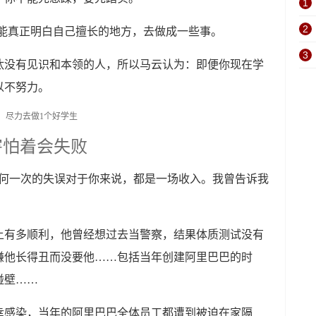
1
2
你才能真正明白自己擅长的地方，去做成一些事。
3
汰没有见识和本领的人，所以马云认为：即便你现在学
以不努力。
害怕着会失败
任何一次的失误对于你来说，都是一场收入。我曾告诉我
上有多顺利，他曾经想过去当警察，结果体质测试没有
嫌他长得丑而没要他……包括当年创建阿里巴巴的时
碰壁……
幸感染，当年的阿里巴巴全体员工都遭到被迫在家隔