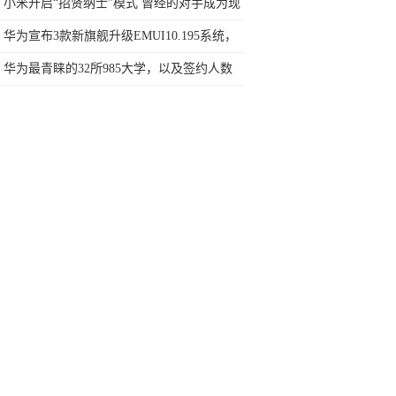
说来就来
小米开启“招贤纳士”模式 曾经的对手成为现
在的麾下 前景如何？
华为宣布3款新旗舰升级EMUI10.195系统，
你的手机在其中吗？
华为最青睐的32所985大学，以及签约人数
排名