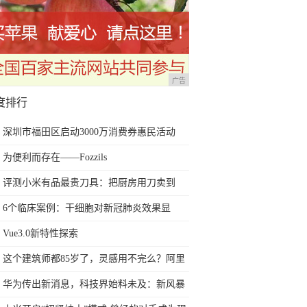
广告
度排行
深圳市福田区启动3000万消费券惠民活动
为便利而存在——Fozzils
评测小米有品最贵刀具：把厨房用刀卖到
999元的秘密
6个临床案例：干细胞对新冠肺炎效果显
著，或可在全球扩大研究
Vue3.0新特性探索
这个建筑师都85岁了，灵感用不完么？阿里
巴巴的火柴盒总部太赞了
华为传出新消息，科技界始料未及：新风暴