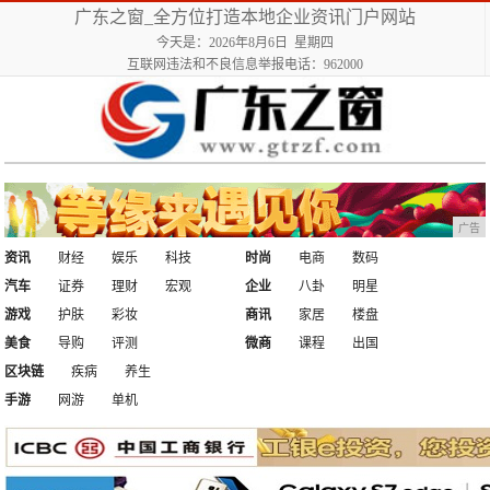
广东之窗_全方位打造本地企业资讯门户网站
今天是：2026年8月6日 星期四
互联网违法和不良信息举报电话：962000
广告
资讯
财经
娱乐
科技
时尚
电商
数码
汽车
证券
理财
宏观
企业
八卦
明星
游戏
护肤
彩妆
商讯
家居
楼盘
美食
导购
评测
微商
课程
出国
区块链
疾病
养生
手游
网游
单机