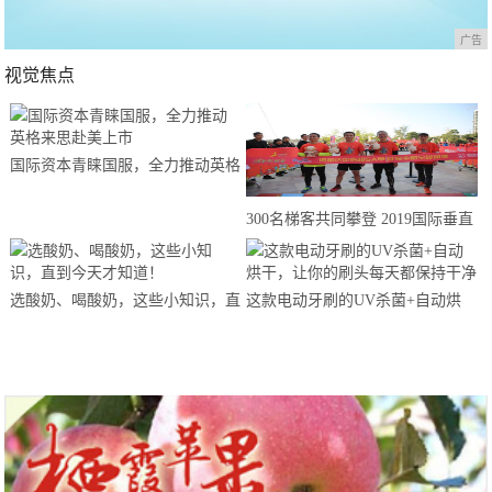
广告
视觉焦点
国际资本青睐国服，全力推动英格
来思赴美上市
300名梯客共同攀登 2019国际垂直
马拉松超级精英赛顺德海骏达中心
站欢乐开跑
选酸奶、喝酸奶，这些小知识，直
这款电动牙刷的UV杀菌+自动烘
到今天才知道！
干，让你的刷头每天都保持干净