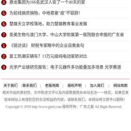
4
鼎龙集团为166名武汉人安了一个40天的家
5
为前线捐资捐物，中地君豪“疫”不容辞！
6
楚雄天立学校落地，助力楚雄教育事业发展
7
圣美生物与澳门大学、中山大学附属第一医院联合申报的广东省
粤澳科技合作项目获批立项
1
《锐访谈》 财税专家眼中的企业自救金句
2
复工热潮买辆车？13万元级纯电动家轿对比
3
光学产业链研究报告：电子元器件多功能叠加多场景 光学赛道
优且长
关于我们
|
联系我们
|
老版地图
|
版权声明
|
加入我们
|
网站地图
相关作品的原创性、文中陈述文字以及内容数据庞杂本站无法一一核实，如果您发
现本网站上有侵犯您的合法权益的内容，请联系我们，本网站将立即予以删除！
Copyright © 2019 http://www.gtrzf.com 版权所有：广东之窗 All Right Reserved.