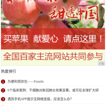
广告
热度排行
1
为便利而存在——Fozzils
2
6个临床案例：干细胞对新冠肺炎效果显著，或可在全球扩大研
究
3
遇到手机APP提示无网络连接，应该怎么办？