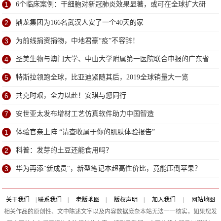
1
6个临床案例：干细胞对新冠肺炎效果显著，或可在全球扩大研
究
2
鼎龙集团为166名武汉人安了一个40天的家
3
为前线捐资捐物，中地君豪“疫”不容辞！
4
圣美生物与澳门大学、中山大学附属第一医院联合申报的广东省
粤澳科技合作项目获批立项
5
特斯拉领跑全球，比亚迪紧随其后，2019全球销量大一览
6
共克时艰，全力以赴！安琪与您同行
7
安世亚太发布增材工艺仿真软件助力中国智造
1
体验官亲上阵 “请查收属于你的肌肤体验报告”
2
科普：发芽的土豆还能食用吗？
3
华为再添"新成员"，新型笔记本超高性价比，竟能压倒苹果？
关于我们
|
联系我们
|
老版地图
|
版权声明
|
加入我们
|
网站地图
相关作品的原创性、文中陈述文字以及内容数据庞杂本站无法一一核实，如果您发