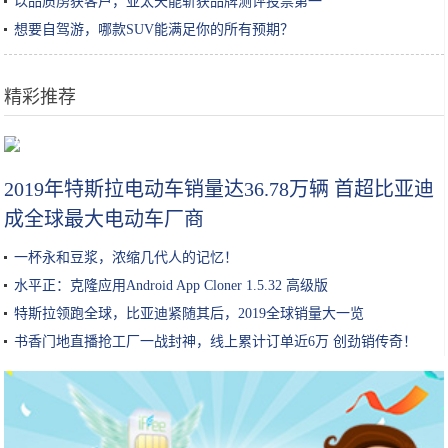
案
以品质虏获客户，亚太天能斩获品牌测评投票第一
想要自驾游，哪款SUV能满足你的所有预期？
精彩推荐
加了这几样，炒饭鲜香无比，而且色彩搭配清新也能让孩子食欲大增
2019年特斯拉电动车销量达36.78万辆 首超比亚迪
成全球最大电动车厂商
一杯永和豆浆，浓缩几代人的记忆！
水平正：克隆应用Android App Cloner 1.5.32 高级版
特斯拉领跑全球，比亚迪紧随其后，2019全球销量大一览
书香门地直播抢工厂一战封神，线上累计订单近6万 创劲销传奇！