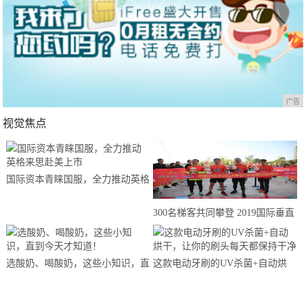
广告
视觉焦点
国际资本青睐国服，全力推动英格
来思赴美上市
300名梯客共同攀登 2019国际垂直
马拉松超级精英赛顺德海骏达中心
站欢乐开跑
选酸奶、喝酸奶，这些小知识，直
这款电动牙刷的UV杀菌+自动烘
到今天才知道！
干，让你的刷头每天都保持干净