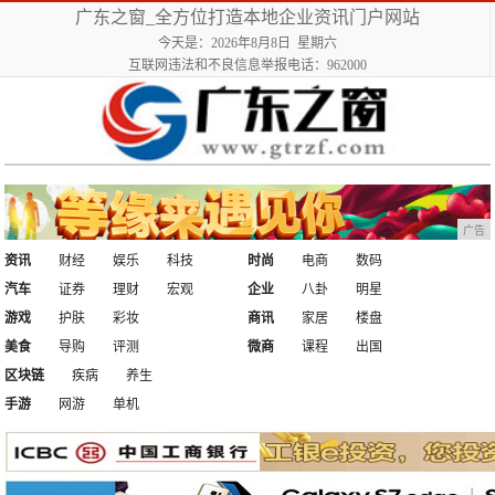
广东之窗_全方位打造本地企业资讯门户网站
今天是：2026年8月8日 星期六
互联网违法和不良信息举报电话：962000
广告
资讯
财经
娱乐
科技
时尚
电商
数码
汽车
证券
理财
宏观
企业
八卦
明星
游戏
护肤
彩妆
商讯
家居
楼盘
美食
导购
评测
微商
课程
出国
区块链
疾病
养生
手游
网游
单机