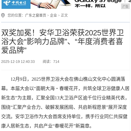
广告
您的位置：
广东之窗首页
>
企业
> 正文
双奖加冕！安华卫浴荣获2025世界卫
浴大会“影响力品牌”、“年度消费者喜
爱品牌”
2025-12-19 12:40:33
阅读：714
12月9日，2025世界卫浴大会在佛山樵山文化中心圆满落
幕。本届大会以“面朝大海・春暖花开，共筑全球卫浴健康人居
新生态”为主题，汇聚全国13大卫浴产区逾千位行业精英代表，
围绕“汇聚产业合力、破解发展困局、共启新程愿景”展开深度
交流。安华卫浴作为大会首席支持单位，携手行业同仁共探健
康人居新生态，共启产业“春暖花开”新篇章。