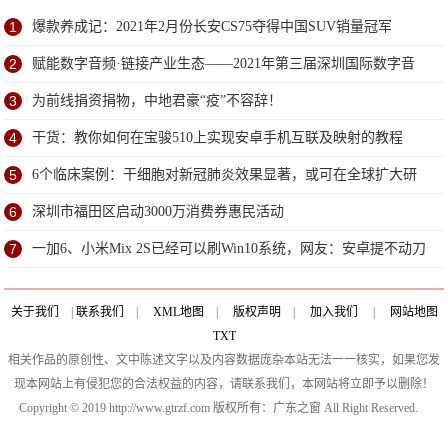
1
爆款养成记：2021年2月份长安CS75夺得中国SUV销量冠军
2
赋能数字音频·链接产业生态——2021年第三届深圳国际数字音
频产业展6月深圳盛大开幕
3
为前线捐资捐物，中地君豪“疫”不容辞！
4
干货：教你如何在宝骏510上实现安卓手机互联及映射的教程
5
6个临床案例：干细胞对新冠肺炎效果显著，或可在全球扩大研
究
6
深圳市福田区启动3000万消费券惠民活动
7
一加6、小米Mix 2S已经可以刷Win10系统，网友：安卓提不动刀
了？
关于我们
|
联系我们
|
XML地图
|
版权声明
|
加入我们
|
网站地图
TXT
相关作品的原创性、文中陈述文字以及内容数据庞杂本站无法一一核实，如果您发
现本网站上有侵犯您的合法权益的内容，请联系我们，本网站将立即予以删除！
Copyright © 2019 http://www.gtrzf.com 版权所有：广东之窗 All Right Reserved.