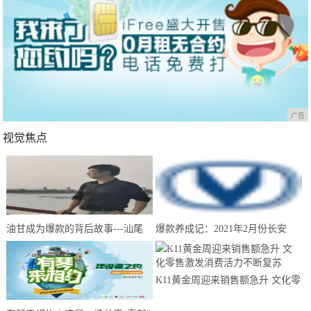
广告
视觉焦点
油甘成为爆款的背后故事---汕尾
爆款养成记：2021年2月份长安
南果农业带你来揭晓
CS75夺得中国SUV销量冠军
K11黄金周迎来销售额急升 文化零
售激发消费活力不断复苏