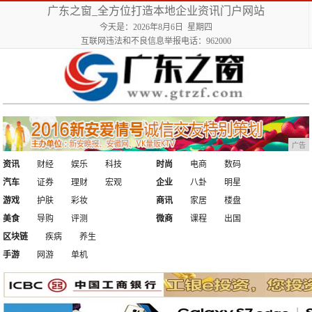
广东之窗_全方位打造本地企业资讯门户网站
今天是：2026年8月6日 星期四
互联网违法和不良信息举报电话：962000
广告
资讯
财经
娱乐
科技
时尚
电商
数码
汽车
证券
理财
宏观
企业
八卦
明星
游戏
护肤
彩妆
商讯
家居
楼盘
美食
导购
评测
微商
课程
出国
区块链
疾病
养生
手游
网游
单机