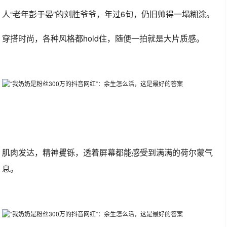
人“老年彭于晏”的刘胜爷爷，年过6旬，仍旧帅得一塌糊涂。
穿搭时尚，各种风格都hold住，随便一拍就是大片质感。
肌肉发达，精神矍铄，透着屏幕都能感受到满满的荷尔蒙气
息。