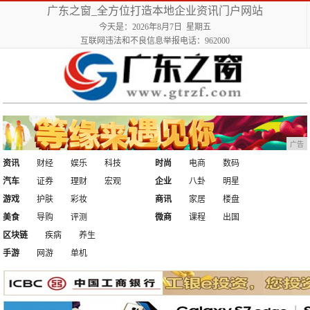
广东之窗_全方位打造本地企业资讯门户网站
今天是：2026年8月7日 星期五
互联网违法和不良信息举报电话：962000
广告
资讯
财经
娱乐
科技
时尚
电商
数码
汽车
证券
理财
宏观
企业
八卦
明星
游戏
护肤
彩妆
商讯
家居
楼盘
美食
导购
评测
微商
课程
出国
区块链
疾病
养生
手游
网游
单机