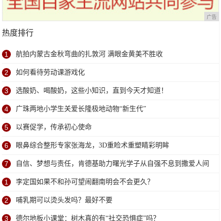
广告
热度排行
1
航拍内蒙古金秋弯曲的扎敦河 满眼金黄美不胜收
2
如何看待劳动课游戏化
3
选酸奶、喝酸奶，这些小知识，直到今天才知道！
4
广珠两地小学生关爱长隆极地动物“新生代”
5
以赛促学，传承初心使命
6
眼鼻综合整形专家张海龙，3D重睑术重塑睛彩明眸
7
自信、梦想与责任，肯德基助力曙光学子从自强不息到撒爱人间
1
李定国如果不和孙可望闹翻南明会不会更久？
2
哺乳期可以烫头发吗？最好不要
3
德尔地板小课堂：树木真的有“社交恐惧症”吗？