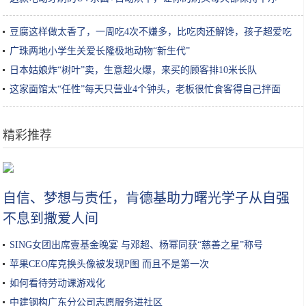
豆腐这样做太香了，一周吃4次不嫌多，比吃肉还解馋，孩子超爱吃
广珠两地小学生关爱长隆极地动物“新生代”
日本姑娘炸“树叶”卖，生意超火爆，来买的顾客排10米长队
这家面馆太“任性”每天只营业4个钟头，老板很忙食客得自己拌面
精彩推荐
大姐校门外卖小吃，常被家长常嫌弃，小学生不乐意了：不懂得欣赏
自信、梦想与责任，肯德基助力曙光学子从自强
不息到撒爱人间
SING女团出席壹基金晚宴 与邓超、杨幂同获“慈善之星”称号
苹果CEO库克换头像被发现P图 而且不是第一次
如何看待劳动课游戏化
中建钢构广东分公司志愿服务进社区