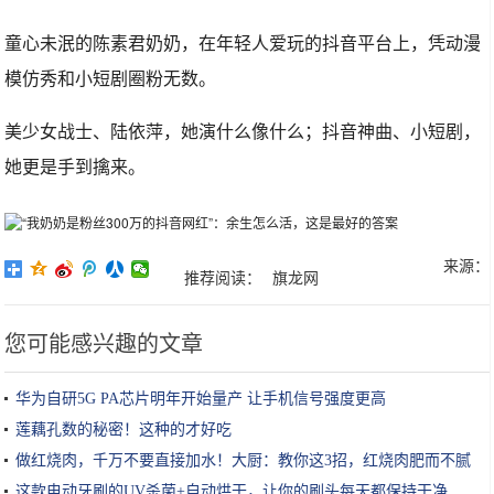
童心未泯的陈素君奶奶，在年轻人爱玩的抖音平台上，凭动漫
模仿秀和小短剧圈粉无数。
美少女战士、陆依萍，她演什么像什么；抖音神曲、小短剧，
她更是手到擒来。
来源：
推荐阅读：
旗龙网
您可能感兴趣的文章
华为自研5G PA芯片明年开始量产 让手机信号强度更高
莲藕孔数的秘密！这种的才好吃
做红烧肉，千万不要直接加水！大厨：教你这3招，红烧肉肥而不腻
这款电动牙刷的UV杀菌+自动烘干，让你的刷头每天都保持干净