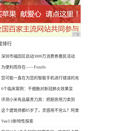
广告
度排行
深圳市福田区启动3000万消费券惠民活动
为便利而存在——Fozzils
您可能一直在为您的智能手机进行错误的充
电方式
6个临床案例：干细胞对新冠肺炎效果显
著，或可在全球扩大研究
评测小米有品最贵刀具：把厨房用刀卖到
999元的秘密
这个建筑师都85岁了，灵感用不完么？阿里
巴巴的火柴盒总部太赞了
Vue3.0新特性探索