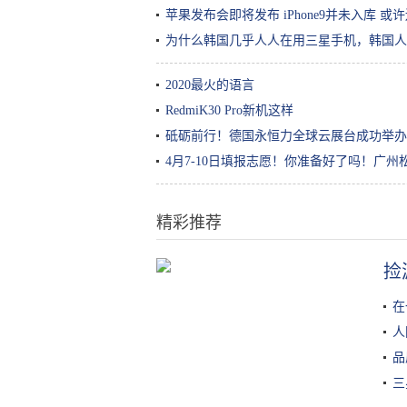
苹果发布会即将发布 iPhone9并未入库 
为什么韩国几乎人人在用三星手机，韩国人
2020最火的语言
RedmiK30 Pro新机这样
砥砺前行！德国永恒力全球云展台成功举办
4月7-10日填报志愿！你准备好了吗！广
精彩推荐
捡
女生小知识｜玻尿酸原液/精华怎么
用效果最好？
在
人
品
三