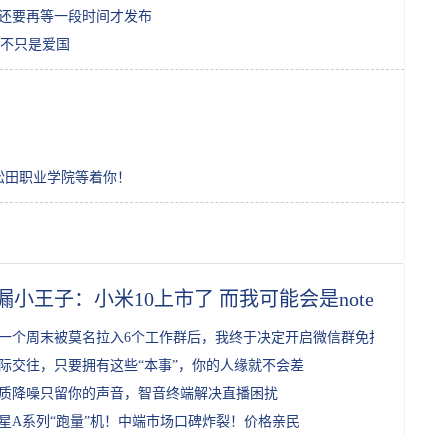
或许还要再等一段时间才发布
不只是爱国
州松田职业学院等着你！
漏小王子：小米10上市了 而我可能会是note3的常
一个周末被莫名拉入6个工作群后，我终于决定开启微信群免打扰
际交往，只要拥有这些“本事”，你的人缘就不会差
质降噪只留你的声音，智音终端解决直播困扰
星A系列“跑量”机！中端市场口碑炸裂！价格亲民