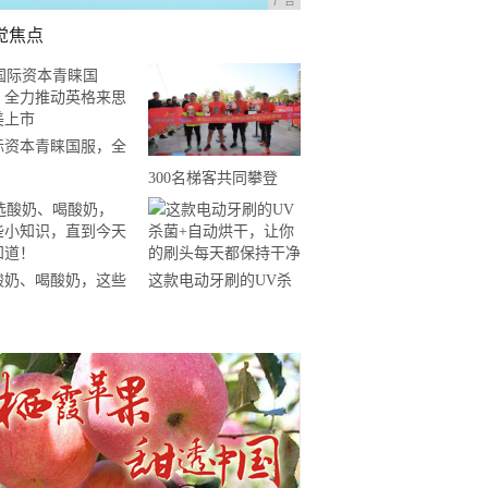
广告
觉焦点
际资本青睐国服，全
推动英格来思赴美上
300名梯客共同攀登
2019国际垂直马拉松超
级精英赛顺德海骏达中
心站欢乐开跑
酸奶、喝酸奶，这些
这款电动牙刷的UV杀
知识，直到今天才知
菌+自动烘干，让你的
！
刷头每天都保持干净