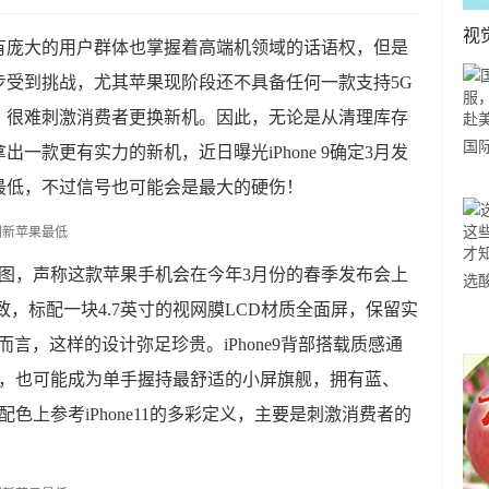
视
有庞大的用户群体也掌握着高端机领域的话语权，但是
步受到挑战，尤其苹果现阶段还不具备任何一款支持5G
，很难刺激消费者更换新机。因此，无论是从清理库存
国
一款更有实力的新机，近日曝光iPhone 9确定3月发
力
最低，不过信号也可能会是最大的硬伤！
市
清渲染图，声称这款苹果手机会在今年3月份的春季发布会上
选
一致，标配一块4.7英寸的视网膜LCD材质全面屏，保留实
小
道
而言，这样的设计弥足珍贵。iPhone9背部搭载质感通
合，也可能成为单手握持最舒适的小屏旗舰，拥有蓝、
色上参考iPhone11的多彩定义，主要是刺激消费者的