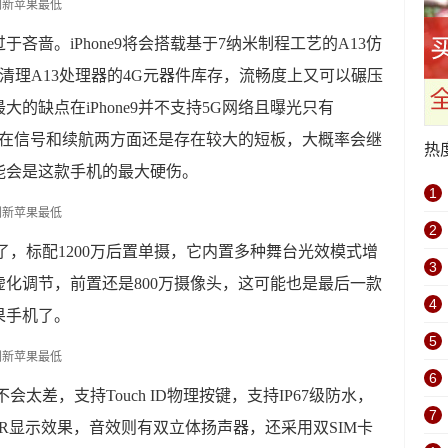
吝啬。iPhone9将会搭载基于7纳米制程工艺的A13仿
助清理A13处理器的4G元器件库存，流畅度上又可以碾压
的缺点在iPhone9并不支持5G网络且曝光只有
电器，在信号和续航两方面还是存在较大的短板，大概率会继
热
能会是这款手机的最大硬伤。
1
2
差的了，标配1200万后置单摄，它内置多种舞台光效模式增
3
化调节，前置还是800万摄像头，这可能也是最后一款
4
果手机了。
5
6
不会太差，支持Touch ID物理按键，支持IP67级防水，
7
R显示效果，音效则有双立体扬声器，还采用双SIM卡