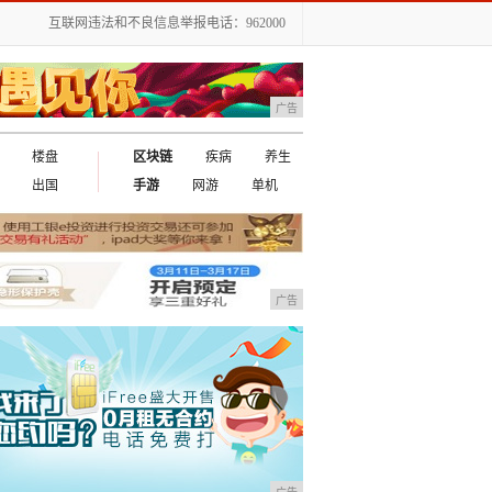
互联网违法和不良信息举报电话：962000
广告
楼盘
区块链
疾病
养生
出国
手游
网游
单机
广告