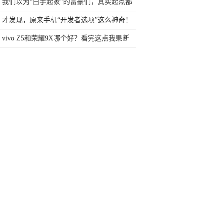
我们以为“白手起家”的富豪们，其实起点都
比我们高。
才发现，原来手机“开发者选项”这么神奇！
可快速提升手机性能
vivo Z5和荣耀9X哪个好？看完这点我果断
选择了前者