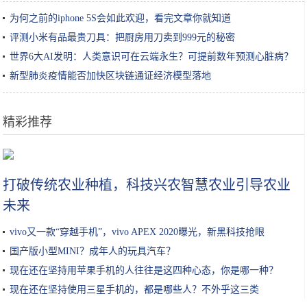
为何之前的iphone 5S会如此欢迎，看完文章你就知道
评测小米有品最贵刀具：把厨房用刀卖到999元的秘密
世界6大AI发明：人类意识可在云端永生？可提前数年预测心脏病？
新型肺炎疫情能否加快区块链通证经济模型落地
精彩推荐
这家面馆太“任性”每天只营业4个钟头，老板很忙食客得自己拌面
打破传统农业种植，科技兴农智慧农业引导农业
未来
vivo又一款“穿越手机”，vivo APEX 2020曝光，新黑科技抢眼
国产版小型MINI？成年人的玩具汽车？
现在还在坚持用苹果手机的人往往是这四种心态，你是哪一种？
现在还在坚持使用三星手机的，都是哪些人？不外乎这三类