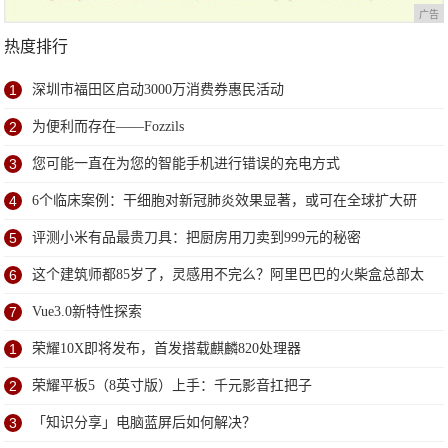
广告
热度排行
1
深圳市福田区启动3000万消费券惠民活动
2
为便利而存在——Fozzils
3
您可能一直在为您的智能手机进行错误的充电方式
4
6个临床案例：干细胞对新冠肺炎效果显著，或可在全球扩大研
究
5
评测小米有品最贵刀具：把厨房用刀卖到999元的秘密
6
这个建筑师都85岁了，灵感用不完么？阿里巴巴的火柴盒总部太
赞了
7
Vue3.0新特性探索
1
荣耀10X即将发布，首发搭载麒麟820处理器
2
荣耀平板5（8英寸版）上手：千元影音扛把子
3
「知识分享」电脑蓝屏后如何解决？