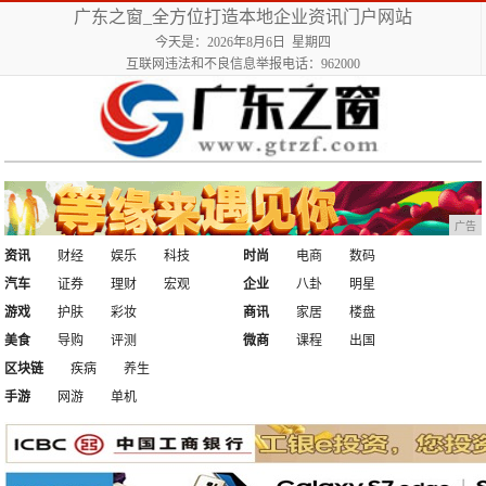
广东之窗_全方位打造本地企业资讯门户网站
今天是：2026年8月6日 星期四
互联网违法和不良信息举报电话：962000
广告
资讯
财经
娱乐
科技
时尚
电商
数码
汽车
证券
理财
宏观
企业
八卦
明星
游戏
护肤
彩妆
商讯
家居
楼盘
美食
导购
评测
微商
课程
出国
区块链
疾病
养生
手游
网游
单机