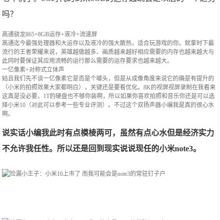
吗？
高通骁龙865+8GB运存+液冷+流速屏
高通迄今最强处理器和大运存以及液冷的强大散热，适合玩游戏的你。就拿时下最
流行的王者荣耀来说，英雄越做越多、画质越来越好相应需要的内存也越来越大与
此同时要保证其应用流畅的运行那么需要的运存要求也越来越大。
一亿像素+对称式立体声
姑且我们先不谈一亿像素它是否是个噱头，但是从成像角度来说它的确是有提升的
（小米的拍照效果大家都明白），关键还是要看优化。8K的视屏视屏录制在我看来
这真是没必要，1T的硬盘也不够你装啊，所以如果你喜欢拍照和音乐你还是可以选
择小米10（对此可以参考一些专业评测）。不过这个双扬声器小编我是真的很心水
啊。
说实话小编我此时有点模棱两可，虽然有点心水但是经济实力
不允许我任性。所以还是回到现实说说现任的小米note3。