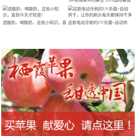
300名梯客共同攀登 2019国际垂直
马拉松超级精英赛顺德海骏达中心
站欢乐开跑
选酸奶、喝酸奶，这些小知识，直
这款电动牙刷的UV杀菌+自动烘
到今天才知道！
干，让你的刷头每天都保持干净