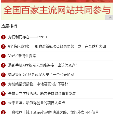
广告
热度排行
1
为便利而存在——Fozzils
2
6个临床案例：干细胞对新冠肺炎效果显著，或可在全球扩大研
究
3
Vue3.0新特性探索
4
遇到手机APP提示无网络连接，应该怎么办？
5
鼎龙集团为166名武汉人安了一个40天的家
6
为前线捐资捐物，中地君豪“疫”不容辞！
7
楚雄天立学校落地，助力楚雄教育事业发展
1
未来五年，最值得创业的项目大盘点
2
干货推荐｜饿了么app的架构演进之路，你的外卖可不简单