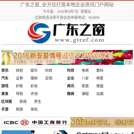
广东之窗_全方位打造本地企业资讯门户网站
今天是：2026年8月7日 星期五
互联网违法和不良信息举报电话：962000
广告
资讯
财经
娱乐
科技
时尚
电商
数码
汽车
证券
理财
宏观
企业
八卦
明星
游戏
护肤
彩妆
商讯
家居
楼盘
美食
导购
评测
微商
课程
出国
区块链
疾病
养生
手游
网游
单机