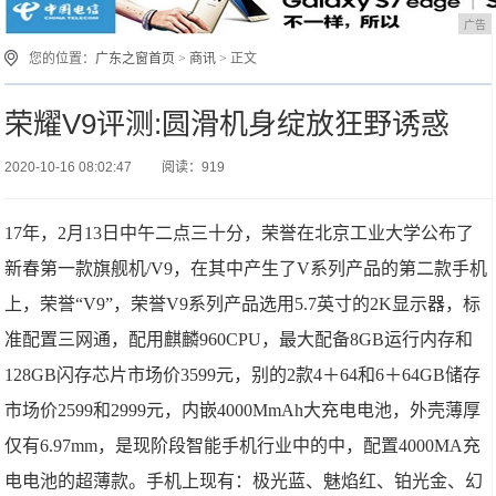
广告
您的位置：
广东之窗首页
>
商讯
> 正文
荣耀V9评测:圆滑机身绽放狂野诱惑
2020-10-16 08:02:47
阅读：919
17年，2月13日中午二点三十分，荣誉在北京工业大学公布了
新春第一款旗舰机/V9，在其中产生了V系列产品的第二款手机
上，荣誉“V9”，荣誉V9系列产品选用5.7英寸的2K显示器，标
准配置三网通，配用麒麟960CPU，最大配备8GB运行内存和
128GB闪存芯片市场价3599元，别的2款4＋64和6＋64GB储存
市场价2599和2999元，内嵌4000MmAh大充电电池，外壳薄厚
仅有6.97mm，是现阶段智能手机行业中的中，配置4000MA充
电电池的超薄款。手机上现有：极光蓝、魅焰红、铂光金、幻