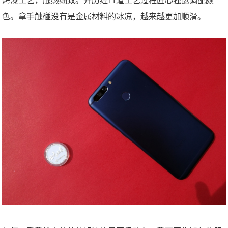
烤漆工艺，触感细致。并历经11道工艺过程匠心独运调配颜
色。拿手触碰没有是金属材料的冰凉，越来越更加顺滑。