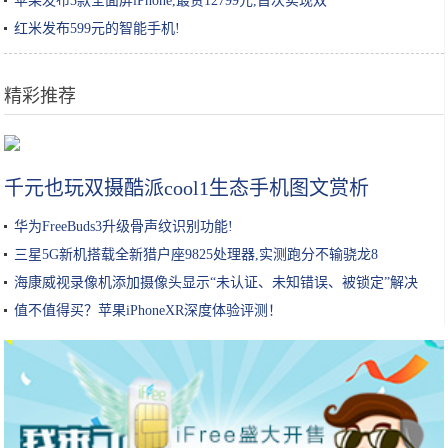
苹果发布3款全面屏iPhone,最贵12799元,首次实现双
红米发布599元的智能手机!
精彩推荐
如何判断自己是什么肤质？
千元也玩双摄酷派cool1生态手机图文赏析
华为FreeBuds3升级骨声纹识别功能!
三星5G新机搭载全新猎户座9825处理器,实测跑分不输骁龙8
海康威视录像机添加摄像头显示“未认证、未知错误、被锁定”解决
值不值得买？苹果iPhoneXR深度体验评测！