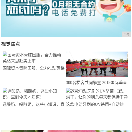
广告
视觉焦点
国际资本青睐国服，全力推动英格
来思赴美上市
300名梯客共同攀登 2019国际垂直
马拉松超级精英赛顺德海骏达中心
站欢乐开跑
选酸奶、喝酸奶，这些小知识，直
这款电动牙刷的UV杀菌+自动烘
到今天才知道！
干，让你的刷头每天都保持干净