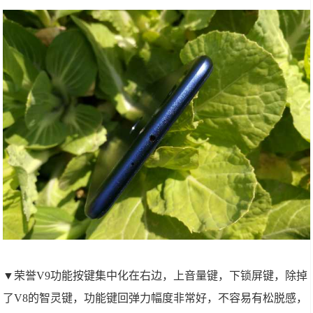
▼荣誉V9功能按键集中化在右边，上音量键，下锁屏键，除掉
了V8的智灵键，功能键回弹力幅度非常好，不容易有松脱感，