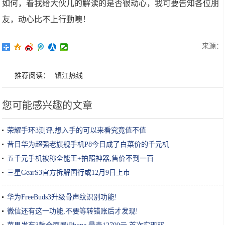
如何，看我给大伙儿的解读的是否很动心，我可要告知各位朋
友，动心比不上行動噢！
来源：
推荐阅读：
镇江热线
您可能感兴趣的文章
荣耀手环3测评,想入手的可以来看究竟值不值
昔日华为超强老旗舰手机P8今日成了白菜价的千元机
五千元手机被称全能王+拍照神器,售价不到一百
三星GearS3官方拆解国行或12月9日上市
华为FreeBuds3升级骨声纹识别功能!
微信还有这一功能,不要等转错账后才发现!