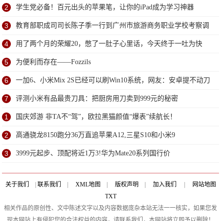
2
学生党必备！百元出头的苹果笔，让你的iPad成为学习神器
3
教育部职成司司长陈子季一行到广州市旅游商务职业学校考察调
研
4
用了两个月的荣耀20，憋了一肚子心里话，今天终于一吐为快
5
为便利而存在——Fozzils
6
一加6、小米Mix 2S已经可以刷Win10系统，网友：安卓提不动刀
了？
7
评测小米有品最贵刀具：把厨房用刀卖到999元的秘密
1
国庆郊游 非TA不“驾”，欧拉黑猫颜值“爆表”续航长！
2
高通骁龙8150跑分36万直追苹果A12,三星S10和小米9
3
3999元起步、顶配将近1万3!华为Mate20系列国行价
关于我们
|
联系我们
|
XML地图
|
版权声明
|
加入我们
|
网站地图
TXT
相关作品的原创性、文中陈述文字以及内容数据庞杂本站无法一一核实，如果您发
现本网站上有侵犯您的合法权益的内容，请联系我们，本网站将立即予以删除！